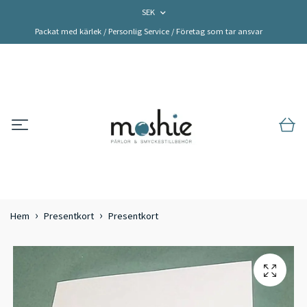
SEK
Packat med kärlek / Personlig Service / Företag som tar ansvar
Hem
Presentkort
Presentkort