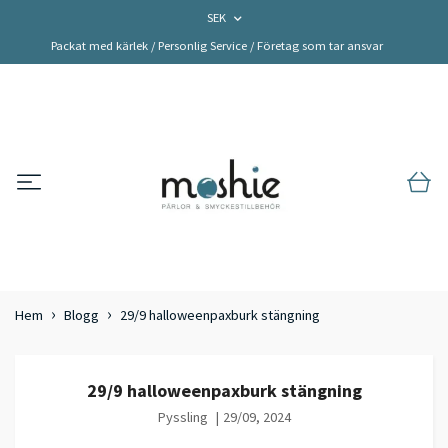
SEK
Packat med kärlek / Personlig Service / Företag som tar ansvar
Hem
Blogg
29/9 halloweenpaxburk stängning
29/9 halloweenpaxburk stängning
Pyssling
|
29/09, 2024