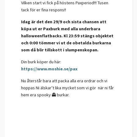
Vilken start vi fick på höstens Paxperiod!!! Tusen
tack för er fina respons!!
Idag är det den 29/9 och sista chansen att
köpa ut er Paxburk med alla underbara
halloweenflatbacks. Kl 23:59 stängs objektet
och 0:00 tömmer vi ut de obetalda burkarna
som då blir tillskott i slumpenskopan.
Din burk köper du här:
https://www.moshie.se/pax
Nu återstår bara att packa alla era ordrar och vi
hoppas Ni älskar’t lika mycket som vi gör när ni får
hem era spooky 👻 burkar.