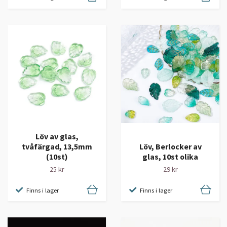
Löv av glas,
tvåfärgad, 13,5mm
Löv, Berlocker av
(10st)
glas, 10st olika
25 kr
29 kr
Finns i lager
Finns i lager