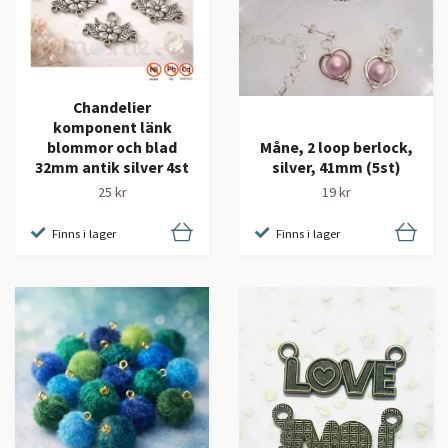
Chandelier
komponent länk
blommor och blad
Måne, 2 loop berlock,
32mm antik silver 4st
silver, 41mm (5st)
25 kr
19 kr
Finns i lager
Finns i lager