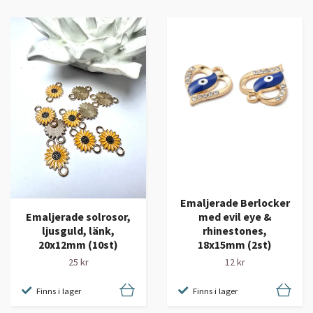
Emaljerade Berlocker
Emaljerade solrosor,
med evil eye &
ljusguld, länk,
rhinestones,
20x12mm (10st)
18x15mm (2st)
25 kr
12 kr
Finns i lager
Finns i lager