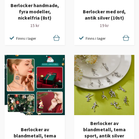
Berlocker handmade,
fyra modeller,
Berlocker med ord,
nickelfria (8st)
antik silver (10st)
15 kr
19 kr
Finns i lager
Finns i lager
Berlocker av
Berlocker av
blandmetall, tema
blandmetall, tema
sport, antik silver