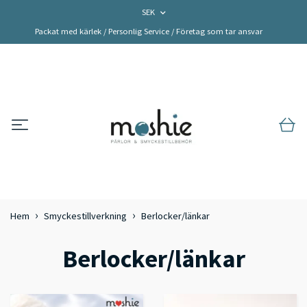
SEK
Packat med kärlek / Personlig Service / Företag som tar ansvar
Hem
Smyckestillverkning
Berlocker/länkar
Berlocker/länkar