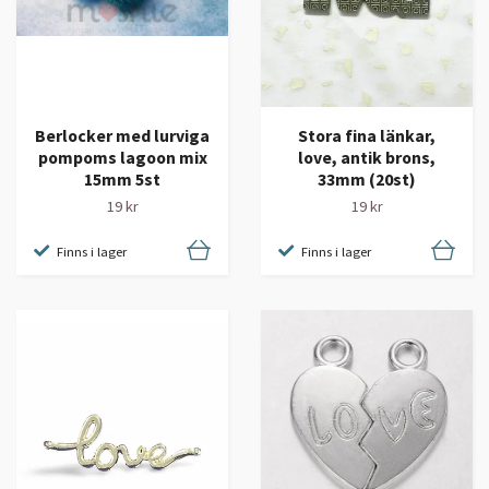
Berlocker med lurviga
Stora fina länkar,
pompoms lagoon mix
love, antik brons,
15mm 5st
33mm (20st)
19 kr
19 kr
Finns i lager
Finns i lager