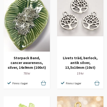
Storpack Band,
Livets träd, berlock,
cancer awareness,
antik silver,
silver, 14x9mm (100st)
13,5x10mm (10st)
78 kr
19 kr
Finns i lager
Finns i lager