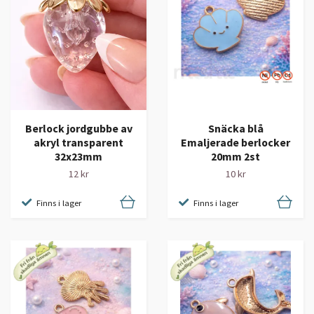
Berlock jordgubbe av
Snäcka blå
akryl transparent
Emaljerade berlocker
32x23mm
20mm 2st
12 kr
10 kr
Finns i lager
Finns i lager