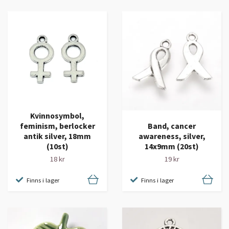
Kvinnosymbol,
feminism, berlocker
Band, cancer
antik silver, 18mm
awareness, silver,
(10st)
14x9mm (20st)
18 kr
19 kr
Finns i lager
Finns i lager