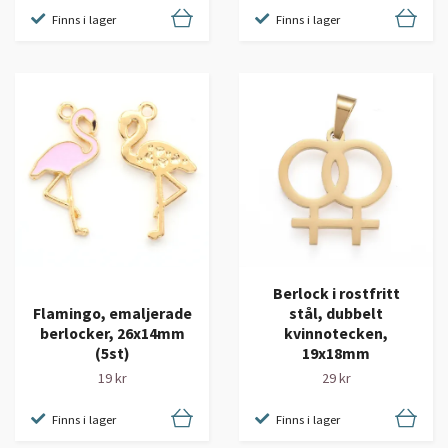
Finns i lager
Finns i lager
Berlock i rostfritt
Flamingo, emaljerade
stål, dubbelt
berlocker, 26x14mm
kvinnotecken,
(5st)
19x18mm
19 kr
29 kr
Finns i lager
Finns i lager