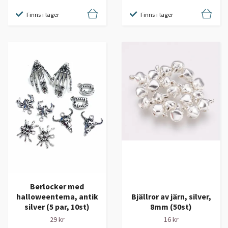
Finns i lager
Finns i lager
Berlocker med
halloweentema, antik
Bjällror av järn, silver,
silver (5 par, 10st)
8mm (50st)
29 kr
16 kr