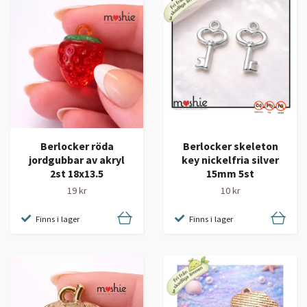
Berlocker röda
Berlocker skeleton
jordgubbar av akryl
key nickelfria silver
2st 18x13.5
15mm 5st
19 kr
10 kr
Finns i lager
Finns i lager