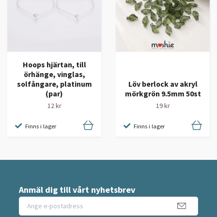
Hoops hjärtan, till
örhänge, vinglas,
solfångare, platinum
Löv berlock av akryl
(par)
mörkgrön 9.5mm 50st
12 kr
19 kr
Finns i lager
Finns i lager
Anmäl dig till vårt nyhetsbrev