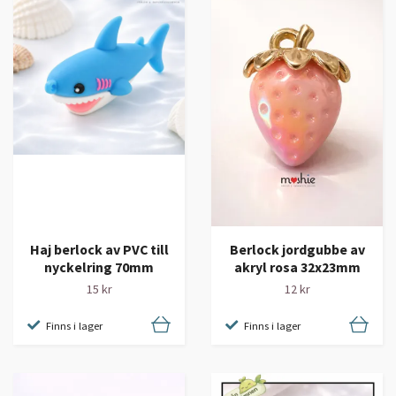
Berlock jordgubbe av
Haj berlock av PVC till
akryl rosa 32x23mm
nyckelring 70mm
12 kr
15 kr
Finns i lager
Finns i lager