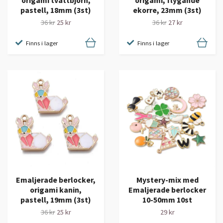
origami tvättbjörn,
origami, flygande
pastell, 18mm (3st)
ekorre, 23mm (3st)
36 kr
25 kr
36 kr
27 kr
Finns i lager
Finns i lager
Emaljerade berlocker,
Mystery-mix med
origami kanin,
Emaljerade berlocker
pastell, 19mm (3st)
10-50mm 10st
36 kr
25 kr
29 kr