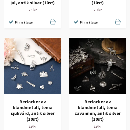
jul, antik silver (10st)
(10st)
25 kr
29 kr
Finns i lager
Finns i lager
Berlocker av
Berlocker av
blandmetall, tema
blandmetall, tema
sjukvård, antik silver
zavannen, antik silver
(10st)
(10st)
29 kr
29 kr