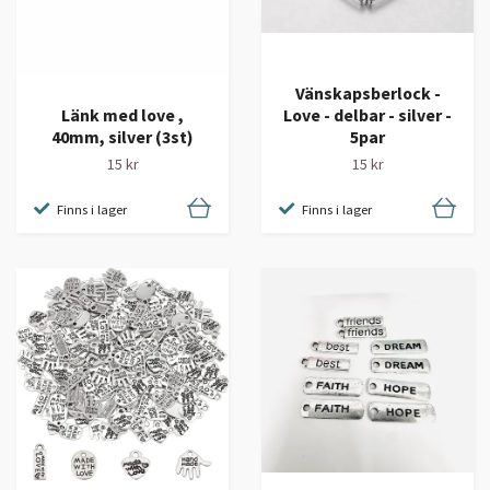
Vänskapsberlock -
Länk med love ,
Love - delbar - silver -
40mm, silver (3st)
5par
15 kr
15 kr
Finns i lager
Finns i lager