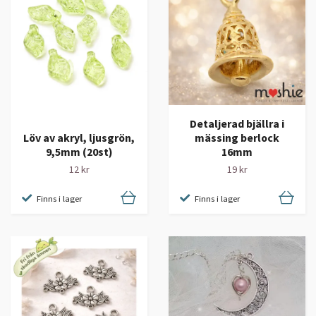
Detaljerad bjällra i
Löv av akryl, ljusgrön,
mässing berlock
9,5mm (20st)
16mm
12 kr
19 kr
Finns i lager
Finns i lager