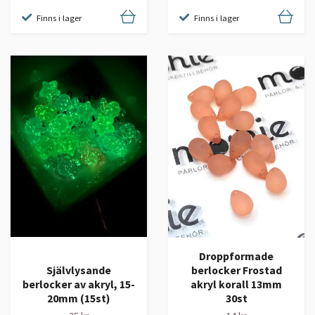
Finns i lager
Finns i lager
Droppformade
berlocker Frostad
Självlysande
akryl korall 13mm
berlocker av akryl, 15-
30st
20mm (15st)