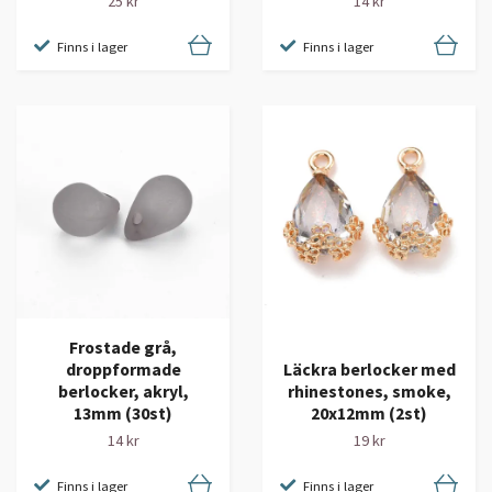
14 kr
25 kr
Finns i lager
Finns i lager
Frostade grå,
droppformade
Läckra berlocker med
berlocker, akryl,
rhinestones, smoke,
13mm (30st)
20x12mm (2st)
14 kr
19 kr
Finns i lager
Finns i lager