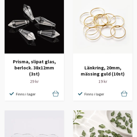
Prisma, slipat glas,
berlock. 38x12mm
Länkring, 20mm,
(3st)
mässing guld (10st)
29 kr
19 kr
Finns i lager
Finns i lager