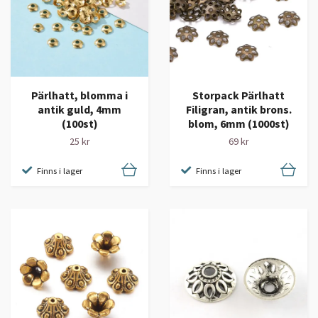
Pärlhatt, blomma i
Storpack Pärlhatt
antik guld, 4mm
Filigran, antik brons.
(100st)
blom, 6mm (1000st)
25 kr
69 kr
Finns i lager
Finns i lager