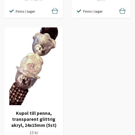
Finns i lager
Finns i lager
Kupol till penna,
transparent glittrig
akryl, 24x15mm (5st)
15 kr