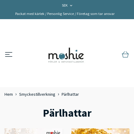
SEK
Packat med kärlek / Personlig Service / Företag som tar ansvar
Hem
Smyckestillverkning
Pärlhattar
Pärlhattar