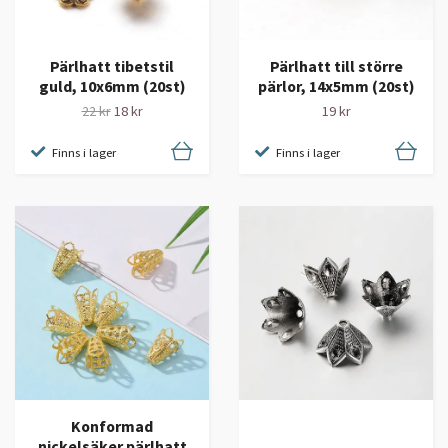
Pärlhatt tibetstil
Pärlhatt till större
guld, 10x6mm (20st)
pärlor, 14x5mm (20st)
22 kr
18 kr
19 kr
Finns i lager
Finns i lager
Konformad
nickelsäker pärlhatt