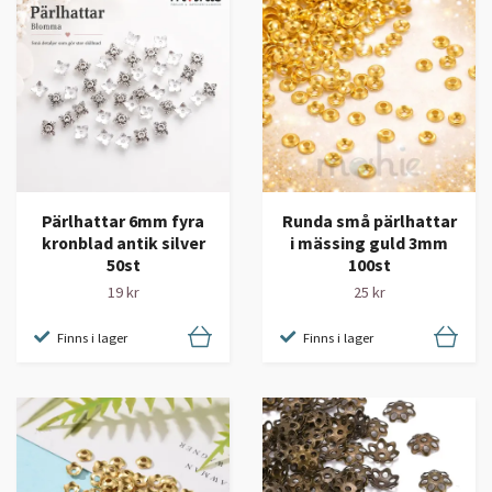
Pärlhattar 6mm fyra
Runda små pärlhattar
kronblad antik silver
i mässing guld 3mm
50st
100st
19 kr
25 kr
Finns i lager
Finns i lager