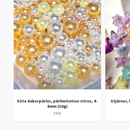
Söta dekorpärlor, pärlimitation citrus, 4-
Stjärnor,
8mm (10g)
19 kr