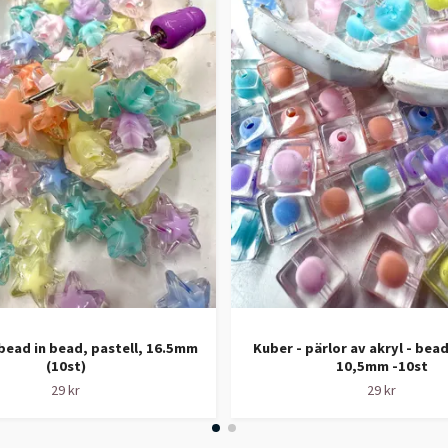
 bead in bead, pastell, 16.5mm
Kuber - pärlor av akryl - bead
(10st)
10,5mm -10st
29 kr
29 kr