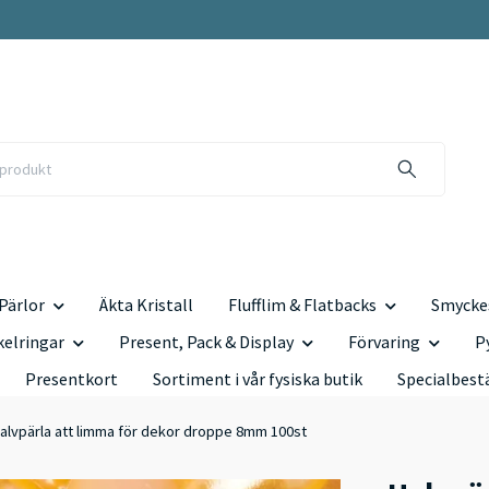
Pärlor
Äkta Kristall
Flufflim & Flatbacks
Smyckes
kelringar
Present, Pack & Display
Förvaring
P
Presentkort
Sortiment i vår fysiska butik
Specialbest
alvpärla att limma för dekor droppe 8mm 100st