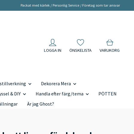
Packat med kärlek / Personlig Service / Företag som tar ansvar
LOGGA IN
ÖNSKELISTA
VARUKORG
tillverkning
Dekorera Mera
yssel & DIY
Handla efter färg/tema
PÖTTEN
ällningar
Är jag Ghost?