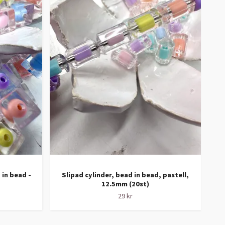
 in bead -
Slipad cylinder, bead in bead, pastell,
Sjä
12.5mm (20st)
29 kr