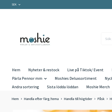
SEK
Hem
Nyheter & restock
Live på Tiktok/ Event
Pärla Pennor mm
Moshies Deluxsortiment
Nyc
Andra sortering
Sista lödda löddan
Moshie Merch
Hem
Handla efter färg/tema
Handla till högtider
Påsk
H