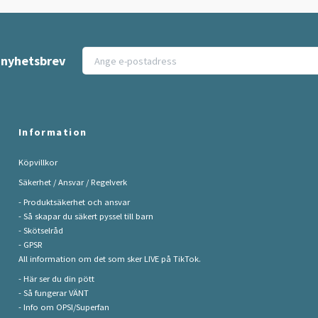
t nyhetsbrev
Information
Köpvillkor
Säkerhet / Ansvar / Regelverk
- Produktsäkerhet och ansvar
- Så skapar du säkert pyssel till barn
- Skötselråd
- GPSR
All information om det som sker LIVE på TikTok.
- Här ser du din pött
- Så fungerar VÄNT
- Info om OPSI/Superfan