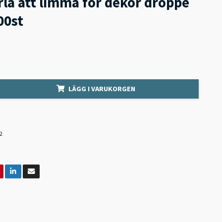
la att limma för dekor droppe
0st
LÄGG I VARUKORGEN
2