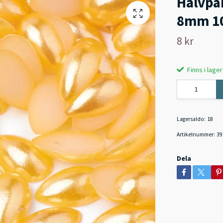
Halvpär
8mm 10
8 kr
Finns i lager
Lagersaldo:
18
Artikelnummer:
39
Dela