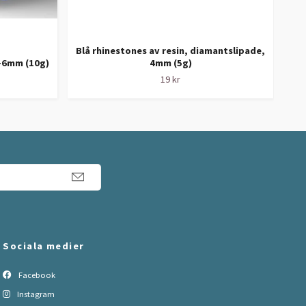
Blå rhinestones av resin, diamantslipade,
Dia
4-6mm (10g)
4mm (5g)
19 kr
Sociala medier
Facebook
Instagram