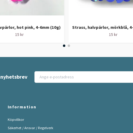
lvpärlor, hot pink, 4-6mm (10g)
Strass, halvpärlor, mörkblå, 
15 kr
15 kr
t nyhetsbrev
Information
Köpvillkor
Säkerhet / Ansvar / Regelverk