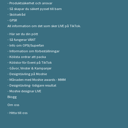
- Produktsäkerhet och ansvar
- Så skapar du säkert pyssel till barn
- Skötselråd
- GPSR
All information om det som sker LIVE på TikTok.
- Här ser du din pött
- Så fungerar VÄNT
- Info om OPSI/Superfan
- Information om förbeställningar
- Kölista ordrar att packa
- Kölistor för Event på TikTok
- Gåvor, Vinster & Kampanjer
- Designtävling på Moshie
- Månaden med Moshie awards - MMM
- Designtävling- tidigare resultat
- Moshie designar LIVE
Blogg
Om oss
- Hitta till oss