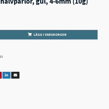
 halvpärlor, gul, 4-6mm (10g)
LÄGG I VARUKORGEN
23