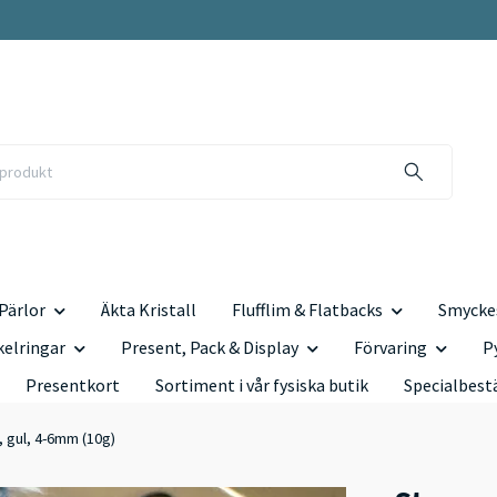
Pärlor
Äkta Kristall
Flufflim & Flatbacks
Smyckes
kelringar
Present, Pack & Display
Förvaring
P
Presentkort
Sortiment i vår fysiska butik
Specialbest
, gul, 4-6mm (10g)