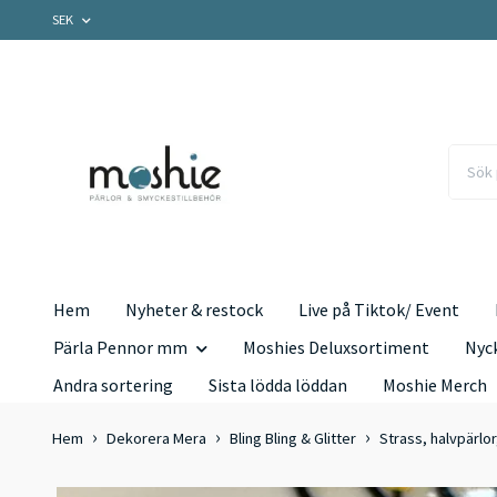
SEK
Hem
Nyheter & restock
Live på Tiktok/ Event
Pärla Pennor mm
Moshies Deluxsortiment
Nyc
Andra sortering
Sista lödda löddan
Moshie Merch
Hem
Dekorera Mera
Bling Bling & Glitter
Strass, halvpärlor