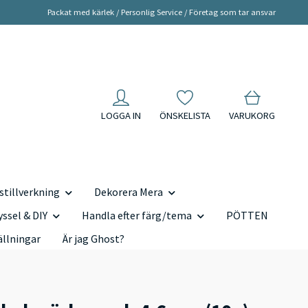
Packat med kärlek / Personlig Service / Företag som tar ansvar
LOGGA IN
ÖNSKELISTA
VARUKORG
tillverkning
Dekorera Mera
yssel & DIY
Handla efter färg/tema
PÖTTEN
ällningar
Är jag Ghost?