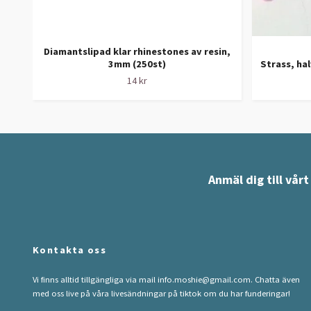
Diamantslipad klar rhinestones av resin,
3mm (250st)
Strass, ha
14 kr
Anmäl dig till vår
Kontakta oss
Vi finns alltid tillgängliga via mail
info.moshie@gmail.com
. Chatta även
med oss live på våra livesändningar på tiktok om du har funderingar!