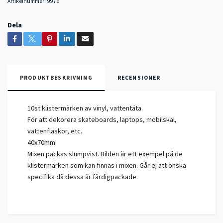
Artikelnummer:
9976
Dela
PRODUKTBESKRIVNING
RECENSIONER
10st klistermärken av vinyl, vattentäta.
För att dekorera skateboards, laptops, mobilskal,
vattenflaskor, etc.
40x70mm
Mixen packas slumpvist. Bilden är ett exempel på de
klistermärken som kan finnas i mixen. Går ej att önska
specifika då dessa är färdigpackade.