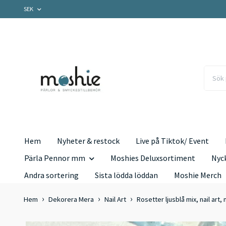
SEK
Hem
Nyheter & restock
Live på Tiktok/ Event
Pärla Pennor mm
Moshies Deluxsortiment
Nyc
Andra sortering
Sista lödda löddan
Moshie Merch
Hem
Dekorera Mera
Nail Art
Rosetter ljusblå mix, nail art,