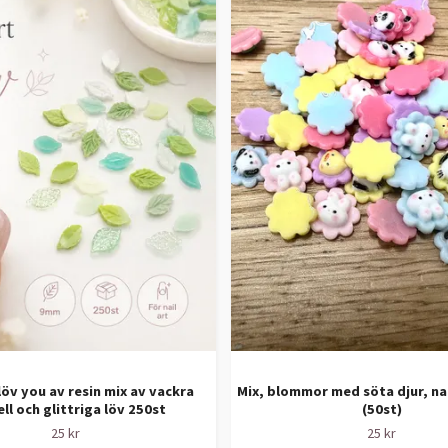
 löv you av resin mix av vackra
Mix, blommor med söta djur, na
ll och glittriga löv 250st
(50st)
25 kr
25 kr