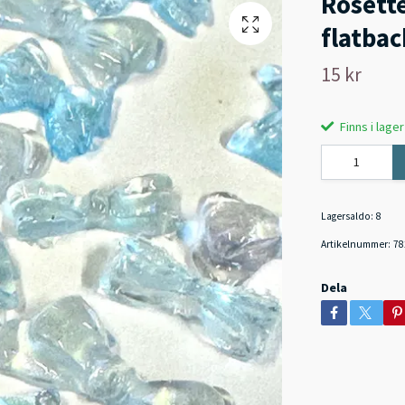
Rosette
flatbac
15 kr
Finns i lager
Lagersaldo:
8
Artikelnummer:
78
Dela