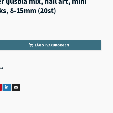
r ljusblå mix, nail art, mini
ks, 8-15mm (20st)
LÄGG I VARUKORGEN
24