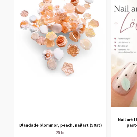
Nail art I
Blandade blommor, peach, nailart (50st)
paste
25 kr