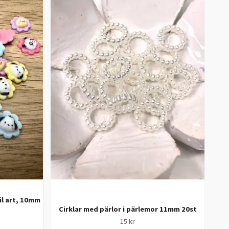
il art, 10mm
Ljus
Cirklar med pärlor i pärlemor 11mm 20st
15 kr