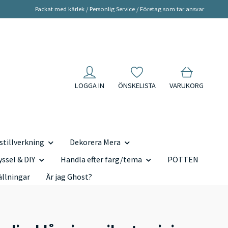
Packat med kärlek / Personlig Service / Företag som tar ansvar
LOGGA IN
ÖNSKELISTA
VARUKORG
tillverkning
Dekorera Mera
yssel & DIY
Handla efter färg/tema
PÖTTEN
ällningar
Är jag Ghost?