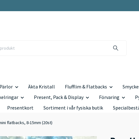
Pärlor
Äkta Kristall
Flufflim & Flatbacks
Smyckes
kelringar
Present, Pack & Display
Förvaring
P
Presentkort
Sortiment i vår fysiska butik
Specialbest
 mini flatbacks, 8-15mm (20st)