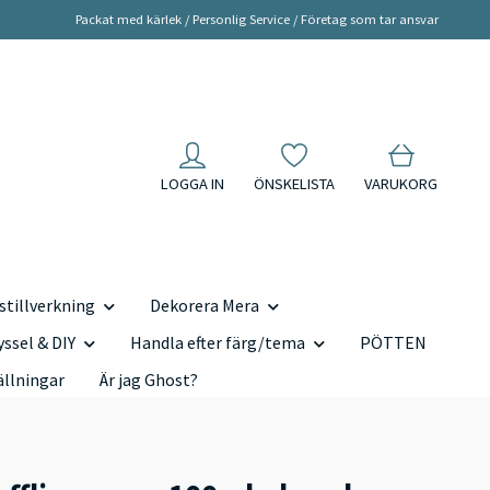
Packat med kärlek / Personlig Service / Företag som tar ansvar
LOGGA IN
ÖNSKELISTA
VARUKORG
tillverkning
Dekorera Mera
yssel & DIY
Handla efter färg/tema
PÖTTEN
ällningar
Är jag Ghost?