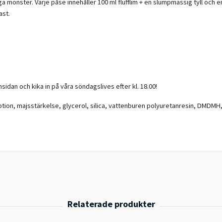
liga mönster.
Varje påse innehåller 100 ml flufflim + en slumpmässig tyll och e
ast.
sidan och kika in på våra söndagslives efter kl. 18.00!
otion, majsstärkelse, glycerol, silica, vattenburen polyuretanresin, DMDMH,