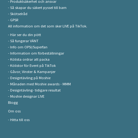
- Produktsäkerhet och ansvar
- Så skapar du säkert pyssel till barn
- Skötselråd
- GPSR
All information om det som sker LIVE på TikTok.
- Här ser du din pött
- Så fungerar VÄNT
- Info om OPSI/Superfan
- Information om förbeställningar
- Kölista ordrar att packa
- Kölistor för Event på TikTok
- Gåvor, Vinster & Kampanjer
- Designtävling på Moshie
- Månaden med Moshie awards - MMM
- Designtävling- tidigare resultat
- Moshie designar LIVE
Blogg
Om oss
- Hitta till oss