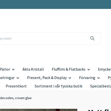
Pärlor
Äkta Kristall
Flufflim & Flatbacks
Smyckes
kelringar
Present, Pack & Display
Förvaring
P
Presentkort
Sortiment i vår fysiska butik
Specialbest
l, decoden, cream glue