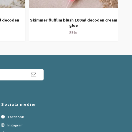
ml decoden
Skimmer flufflim blush 100ml decoden cream
Ma
glue
89 kr
Sociala medier
Facebook
Instagram