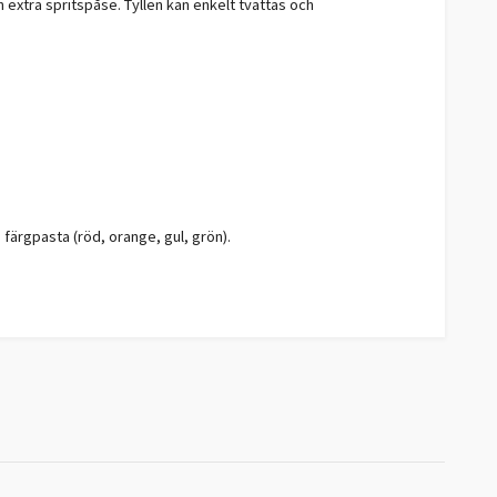
n extra spritspåse. Tyllen kan enkelt tvättas och
 färgpasta (röd, orange, gul, grön).