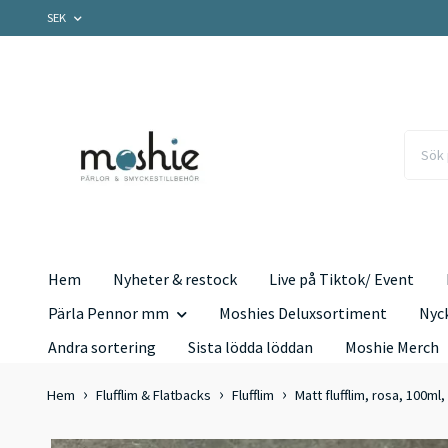
SEK
Hem
Nyheter & restock
Live på Tiktok/ Event
Pärla Pennor mm
Moshies Deluxsortiment
Nyc
Andra sortering
Sista lödda löddan
Moshie Merch
Hem
Flufflim & Flatbacks
Flufflim
Matt flufflim, rosa, 100m