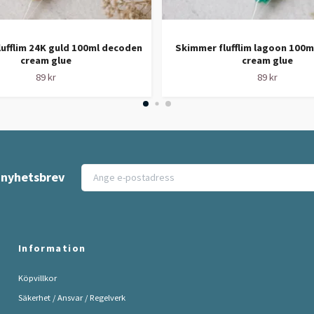
ufflim 24K guld 100ml decoden
Skimmer flufflim lagoon 100
cream glue
cream glue
89 kr
89 kr
t nyhetsbrev
Information
Köpvillkor
Säkerhet / Ansvar / Regelverk