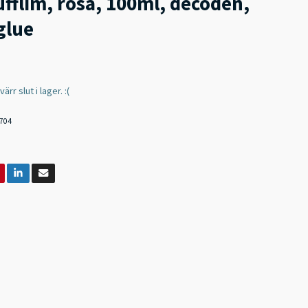
ufflim, rosa, 100ml, decoden,
glue
rr slut i lager. :(
704