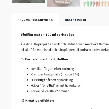
PRODUKTBESKRIVNING
RECENSIONER
Flufflim matt – 100 ml spritspåse
Ge dina DIY-projekt en unik och lekfull touch med vårt flufflim
till allt från mobilskal och hårspännen till andra kreativa deko
✨
Fördelar med matt flufflim:
Behåller färgen efter torkning
Krymper knappt alls (max ca 5 %)
Blir riktigt hårt efter härdning
Håller ”för alltid” enligt tillverkaren
Torkar på ca 48–72 timmar
🎨
Kreativa effekter: