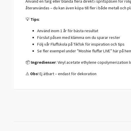
Använd en färg eller blanda flera direkt i spritspåsen för ro
återanvändas – du kan även köpa till fler i både metall och pl
💡
Tips
:
Använd inom 1 år för bästa resultat
Förslut påsen med klämma om du sparar rester
Följ vår Fluffskola på TikTok för inspiration och tips
Se fler exempel under ”Moshie fluffar LIVE” här på hem
📦
Ingredienser
: Vinyl acetate ethylene copolymerization l
⚠️
Obs
! Ej ätbart – endast för dekoration