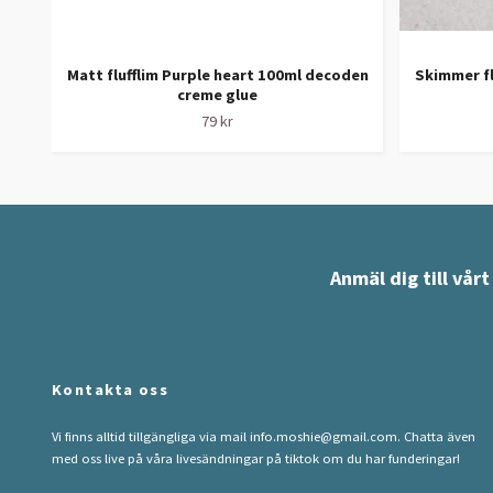
Matt flufflim Purple heart 100ml decoden
Skimmer fl
creme glue
79 kr
Anmäl dig till vår
Kontakta oss
Vi finns alltid tillgängliga via mail
info.moshie@gmail.com
. Chatta även
med oss live på våra livesändningar på tiktok om du har funderingar!