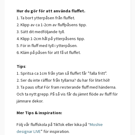
Hur du gör för att använda fluffet.
1. Ta bort ytterpåsen från fluffet.
2. Klipp av ca 1-2cm av fluffpåsens tipp.
3. Sätt dit medföljande tyll.
4. Klipp 1-2cm hål på ytterpåsens tipp.
5. För in fluff med tyll i ytterpåsen.
6. Kläm på påsen för att få ut fluffet.
Tips
:
1. Spritsa ca 1cm från ytan så fluffet får ”falla fritt”.
2. Ser du inte räfflor från tyllarna? du har för litet höl!
3. Ta paus ofta! För fram resterande fluff med händerna.
Och ta nytt grepp. På så vis får du jämnt flöde av fluff för
jämnare dekor.
Mer Tips & inspiration:
Följ vår fluffskola på TikTok eller kika på “
Moshie
designar LIVE
” för inspiration.