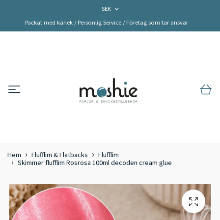
SEK
Packat med kärlek / Personlig Service / Företag som tar ansvar
Hem
Flufflim & Flatbacks
Flufflim
Skimmer flufflim Rosrosa 100ml decoden cream glue