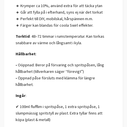
🔸 Krymper ca 10%, använd extra för att täcka ytan
🔸 Går att fylla på i efterhand, syns ej när det torkat
🔸 Perfekt till DIY, mobilskal, hårspännen m.m.
🔸 Färger kan blandas för coola Swirl effekter.
Torktid
: 48–72 timmar i rumstemperatur. Kan torkas
snabbare av värme och långsamt i kyla.
Hållbarhet
:
• Oöppnad: Beror på förvaring och spritspåsen, lång
hållbarhet (tillverkaren säger “förevigt”)
• Öppnad påse försluts med klämma för längre
hållbarhet.
Ingår
:
✔ 100ml flufflim i spritspåse, 1 extra spritspåse, 1
slumpmässig spritstyll av plast. Extra tyllar finns att
köpa (plast & metall)