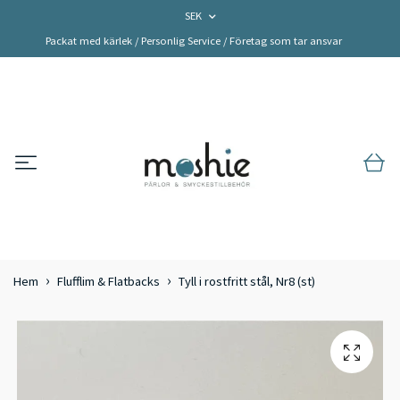
SEK
Packat med kärlek / Personlig Service / Företag som tar ansvar
Hem
Flufflim & Flatbacks
Tyll i rostfritt stål, Nr8 (st)