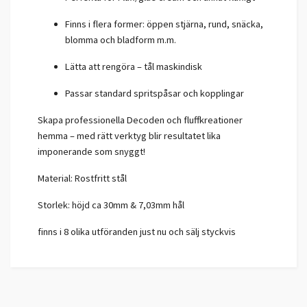
Finns i flera former: öppen stjärna, rund, snäcka,
blomma och bladform m.m.
Lätta att rengöra – tål maskindisk
Passar standard spritspåsar och kopplingar
Skapa professionella Decoden och fluffkreationer
hemma – med rätt verktyg blir resultatet lika
imponerande som snyggt!
Material: Rostfritt stål
Storlek: höjd ca 30mm & 7,03mm hål
finns i 8 olika utföranden just nu och sälj styckvis