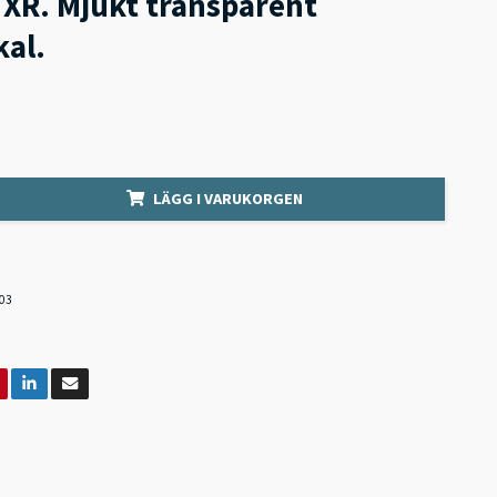
 XR. Mjukt transparent
kal.
LÄGG I VARUKORGEN
03