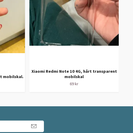
Xiaomi Redmi Note 10 4G, hårt transparent
t mobilskal.
mobilskal
Hu
69 kr