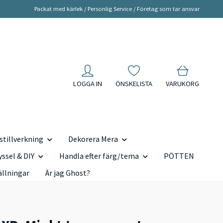
Packat med kärlek / Personlig Service / Företag som tar ansvar
LOGGA IN
ÖNSKELISTA
VARUKORG
tillverkning
Dekorera Mera
yssel & DIY
Handla efter färg/tema
PÖTTEN
ällningar
Är jag Ghost?