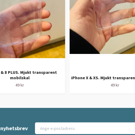
 & 8 PLUS. Mjukt transparent
mobilskal
iPhone X & XS. Mjukt transparen
49 kr
49 kr
t nyhetsbrev