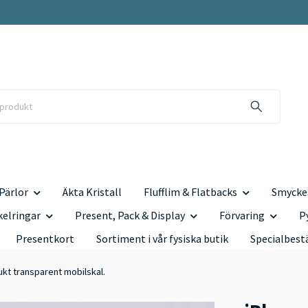
Pärlor
Äkta Kristall
Flufflim & Flatbacks
Smyckes
kelringar
Present, Pack & Display
Förvaring
P
Presentkort
Sortiment i vår fysiska butik
Specialbest
ukt transparent mobilskal.