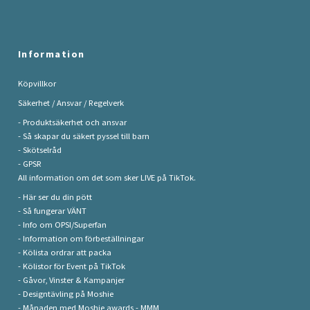
Information
Köpvillkor
Säkerhet / Ansvar / Regelverk
- Produktsäkerhet och ansvar
- Så skapar du säkert pyssel till barn
- Skötselråd
- GPSR
All information om det som sker LIVE på TikTok.
- Här ser du din pött
- Så fungerar VÄNT
- Info om OPSI/Superfan
- Information om förbeställningar
- Kölista ordrar att packa
- Kölistor för Event på TikTok
- Gåvor, Vinster & Kampanjer
- Designtävling på Moshie
- Månaden med Moshie awards - MMM