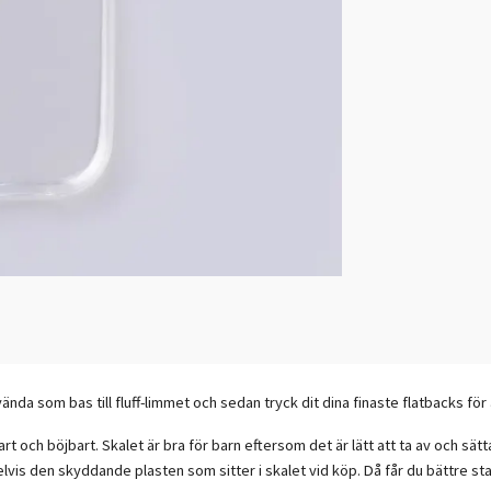
nvända som bas till fluff-limmet och sedan tryck dit dina finaste flatbacks fö
jbart och böjbart. Skalet är bra för barn eftersom det är lätt att ta av och sät
lvis den skyddande plasten som sitter i skalet vid köp. Då får du bättre st