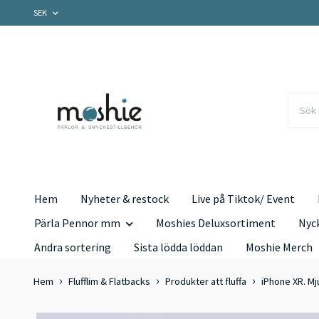
SEK
Hem
Nyheter & restock
Live på Tiktok/ Event
Pärla Pennor mm
Moshies Deluxsortiment
Nyc
Andra sortering
Sista lödda löddan
Moshie Merch
Hem
Flufflim & Flatbacks
Produkter att fluffa
iPhone XR. Mj