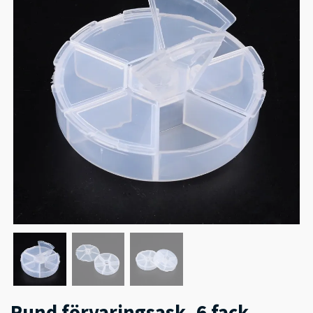
Rund förvaringsask, 6 fack,