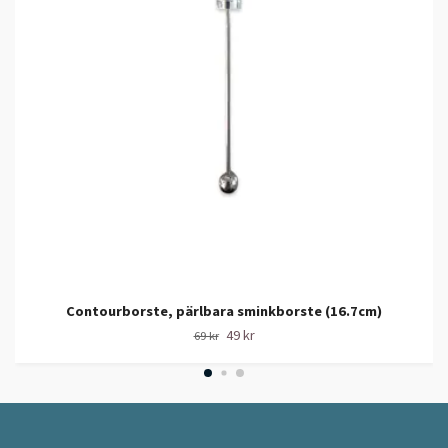
Contourborste, pärlbara sminkborste (16.7cm)
49 kr
69 kr