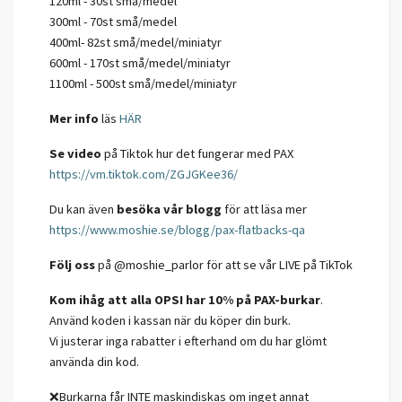
120ml - 30st små/medel
300ml - 70st små/medel
400ml- 82st små/medel/miniatyr
600ml - 170st små/medel/miniatyr
1100ml - 500st små/medel/miniatyr
Mer info
läs
HÄR
Se video
på Tiktok hur det fungerar med PAX
https://vm.tiktok.com/ZGJGKee36/
Du kan även
besöka vår blogg
för att läsa mer
https://www.moshie.se/blogg/pax-flatbacks-qa
Följ oss
på @moshie_parlor för att se vår LIVE på TikTok
Kom ihåg att alla OPSI har 10% på PAX-burkar
.
Använd koden i kassan när du köper din burk.
Vi justerar inga rabatter i efterhand om du har glömt
använda din kod.
❌Burkarna får INTE maskindiskas om inget annat