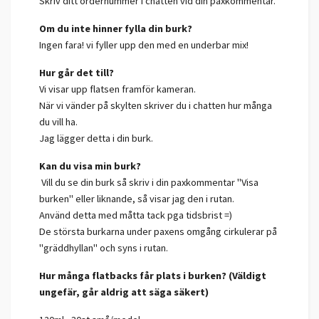
Skriv ditt ordernummer i chatten vid din paxkommentar.
Om du inte hinner fylla din burk?
Ingen fara! vi fyller upp den med en underbar mix!
Hur går det till?
Vi visar upp flatsen framför kameran.
När vi vänder på skylten skriver du i chatten hur många
du vill ha.
Jag lägger detta i din burk.
Kan du visa min burk?
Vill du se din burk så skriv i din paxkommentar "Visa
burken" eller liknande, så visar jag den i rutan.
Använd detta med måtta tack pga tidsbrist =)
De största burkarna under paxens omgång cirkulerar på
"gräddhyllan" och syns i rutan.
Hur många flatbacks får plats i burken? (Väldigt
ungefär, går aldrig att säga säkert)