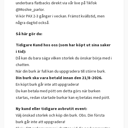
underbara flatbacks direkt via vår live på TikTok
@Moshie_parlor.
Vi kör PAX 2-3 gånger i veckan. Främst kvällstid, men
några dagtid också.
Så här gör du:
Tidigare Kund hos oss (som har köpt ut sina saker
i tid):
Då kan du bara säga vilken storlek du önskar börja med i
chatten.
När din burk är full kan du uppgradera till större burk.
Din burk ska vara betald innan den
21/8-2026.
En köpt burk går inte att uppgradera!
Du kan betala med pött om detta görs när burken
startas, redan startade burkar kan ej betalas med pött.
Ny kund eller tidigare avbrutit event:
Välj önskad storlek och köp din burk. Obs. Din första
burk går inte att uppgradera!