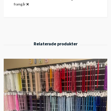
framgår ❌