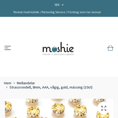
SEK
Packat med kärlek / Personlig Service / Företag som tar ansvar
Hem
Mellandelar
Strassrondell, 8mm, AAA, vågig, guld, mässing (10st)