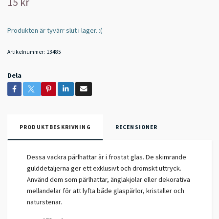
15 kr
Produkten är tyvärr slut i lager. :(
Artikelnummer:
13485
Dela
PRODUKTBESKRIVNING
RECENSIONER
Dessa vackra pärlhattar är i frostat glas. De skimrande
gulddetaljerna ger ett exklusivt och drömskt uttryck.
Använd dem som pärlhattar, änglakjolar eller dekorativa
mellandelar för att lyfta både glaspärlor, kristaller och
naturstenar.