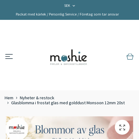
SEK
Packat med kärlek / Personlig Service / Företag som tar ansvar
Hem
Nyheter & restock
Glasblomma i frostat glas med golddust Monsoon 12mm 20st