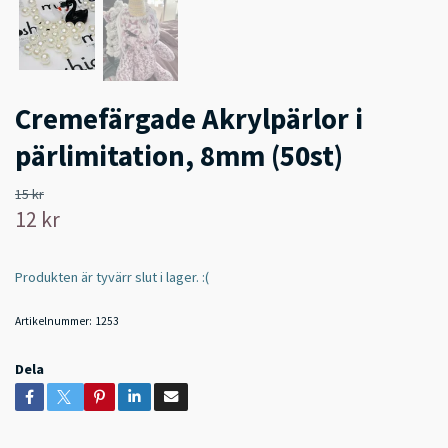
Cremefärgade Akrylpärlor i
pärlimitation, 8mm (50st)
15 kr
12 kr
Produkten är tyvärr slut i lager. :(
Artikelnummer:
1253
Dela