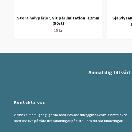
Stora halvpärlor, vit pärlimitation, 12mm
Självlysan
(50st)
15 kr
Anmäl dig till vår
Kontakta oss
Vi finns alltid tillgängliga via mail
info.moshie@gmail.com
. Chatta även
med oss live på våra livesändningar på tiktok om du har funderingar!