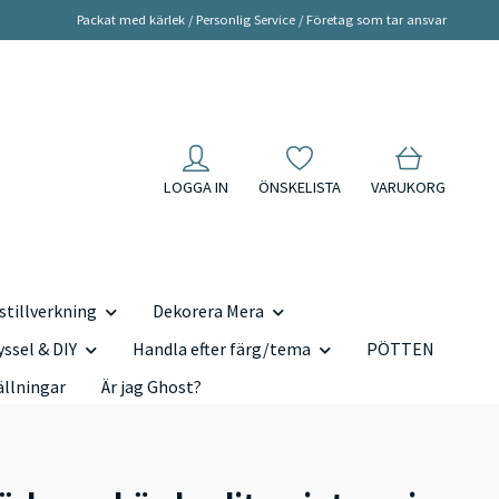
Packat med kärlek / Personlig Service / Företag som tar ansvar
LOGGA IN
ÖNSKELISTA
VARUKORG
tillverkning
Dekorera Mera
yssel & DIY
Handla efter färg/tema
PÖTTEN
ällningar
Är jag Ghost?