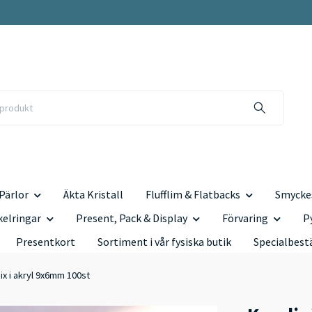
Pärlor
Äkta Kristall
Flufflim & Flatbacks
Smyckes
kelringar
Present, Pack & Display
Förvaring
P
Presentkort
Sortiment i vår fysiska butik
Specialbest
ix i akryl 9x6mm 100st