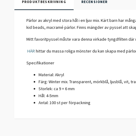
PRODUKTBESKRIVNING
RECENSIONER
Pärlor av akryl med stora hål i en ljuv mix. Kärt barn har m
kid beads, macramé pärlor. Finns mängder av pyssel att sk
Mitt favoritpyssel måste vara denna virkade tyngdfilten där m
HÄR
hittar du massa roliga mönster du kan skapa med pärlorn
Specifikationer
Material: Akryl
Färg: Winter mix. Transparent, mörkblå, ljusblå, vit, t
Storlek: ca 9 × 6 mm
Hål: 4-5mm
Antal: 100 st per förpackning