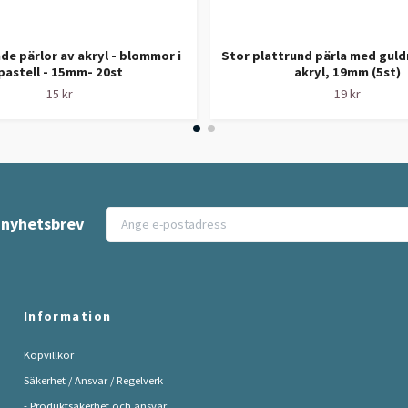
de pärlor av akryl - blommor i
Stor plattrund pärla med gul
pastell - 15mm- 20st
akryl, 19mm (5st)
15 kr
19 kr
t nyhetsbrev
Information
Köpvillkor
Säkerhet / Ansvar / Regelverk
- Produktsäkerhet och ansvar