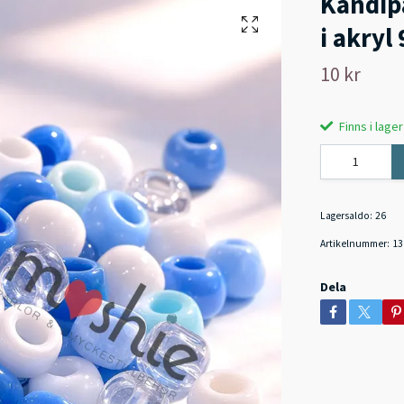
Kandipä
i akry
10 kr
Finns i lager
Lagersaldo:
26
Artikelnummer:
13
Dela