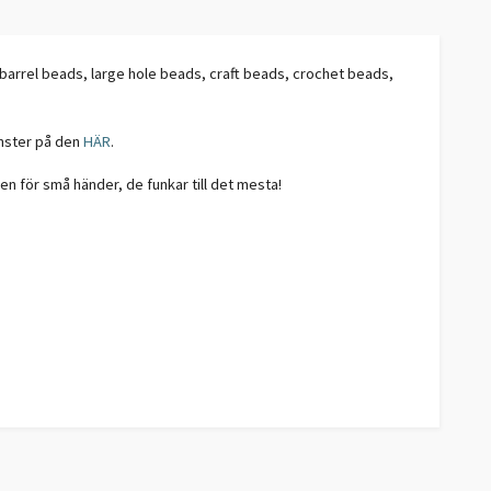
, barrel beads, large hole beads, craft beads, crochet beads,
önster på den
HÄR
.
n för små händer, de funkar till det mesta!