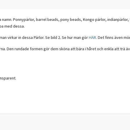
ånga namn. Ponnypärlor, barrel beads, pony beads, Kongo pärlor, indianpärlor
apa med dessa.
an virkar in dessa Pärlor. Se bild 2. Se hur man gör
HÄR
. Det finns även m
a. Den rundade formen gör dem sköna att bära i håret och enkla att trä äve
ransparent.