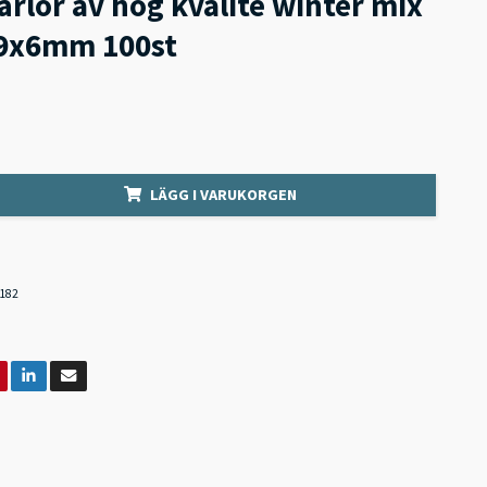
rlor av hög kvalite winter mix
l 9x6mm 100st
LÄGG I VARUKORGEN
182