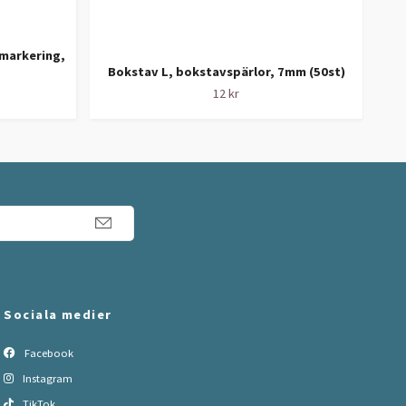
dmarkering,
Lju
Bokstav L, bokstavspärlor, 7mm (50st)
12 kr
Sociala medier
Facebook
Instagram
TikTok