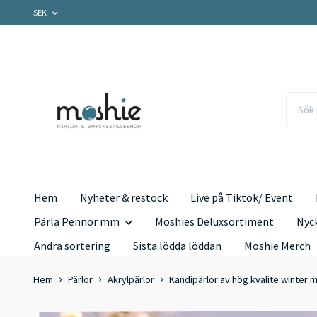
SEK
Hem
Nyheter & restock
Live på Tiktok/ Event
Pärla Pennor mm
Moshies Deluxsortiment
Nyc
Andra sortering
Sista lödda löddan
Moshie Merch
Hem
Pärlor
Akrylpärlor
Kandipärlor av hög kvalite winter m