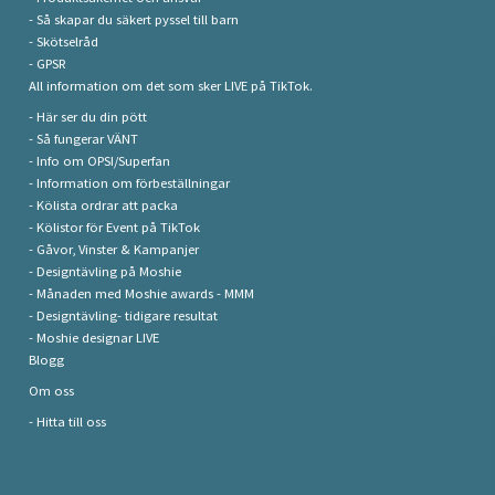
- Så skapar du säkert pyssel till barn
- Skötselråd
- GPSR
All information om det som sker LIVE på TikTok.
- Här ser du din pött
- Så fungerar VÄNT
- Info om OPSI/Superfan
- Information om förbeställningar
- Kölista ordrar att packa
- Kölistor för Event på TikTok
- Gåvor, Vinster & Kampanjer
- Designtävling på Moshie
- Månaden med Moshie awards - MMM
- Designtävling- tidigare resultat
- Moshie designar LIVE
Blogg
Om oss
- Hitta till oss