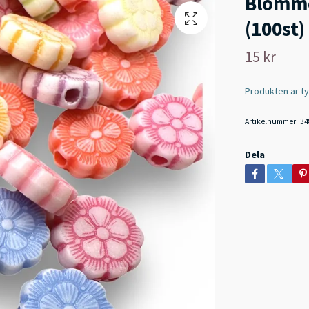
Blommo
(100st)
15 kr
Produkten är tyvä
Artikelnummer:
34
Dela