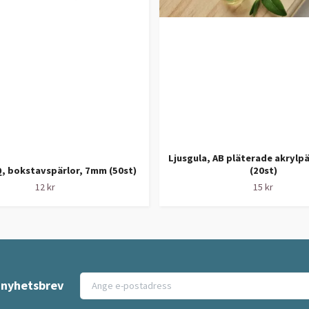
Ljusgula, AB pläterade akrylpä
, bokstavspärlor, 7mm (50st)
(20st)
12 kr
15 kr
t nyhetsbrev