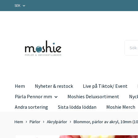
SEK
Hem
Nyheter & restock
Live på Tiktok/ Event
Pärla Pennor mm
Moshies Deluxsortiment
Nyc
Andra sortering
Sista lödda löddan
Moshie Merch
Hem
Pärlor
Akrylpärlor
Blommor, pärlor av akryl, 10mm (10