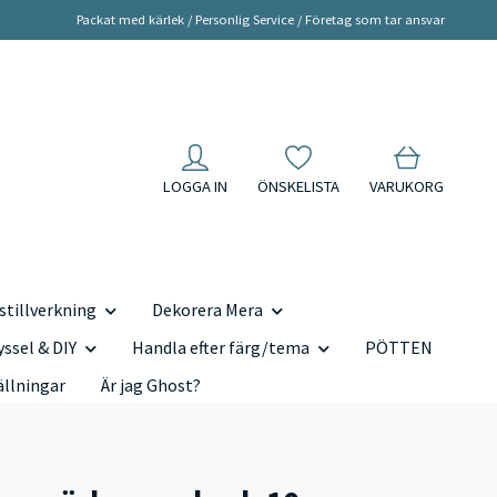
Packat med kärlek / Personlig Service / Företag som tar ansvar
LOGGA IN
ÖNSKELISTA
VARUKORG
tillverkning
Dekorera Mera
yssel & DIY
Handla efter färg/tema
PÖTTEN
ällningar
Är jag Ghost?