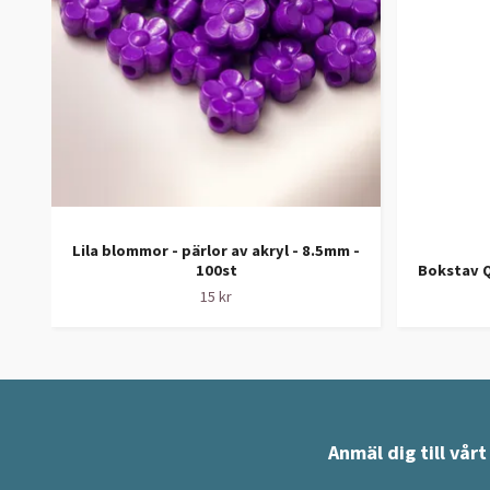
Lila blommor - pärlor av akryl - 8.5mm -
100st
Bokstav Q
15 kr
Anmäl dig till vår