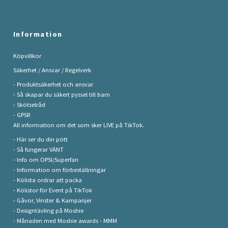
Information
Köpvillkor
Säkerhet / Ansvar / Regelverk
- Produktsäkerhet och ansvar
- Så skapar du säkert pyssel till barn
- Skötselråd
- GPSR
All information om det som sker LIVE på TikTok.
- Här ser du din pött
- Så fungerar VÄNT
- Info om OPSI/Superfan
- Information om förbeställningar
- Kölista ordrar att packa
- Kölistor för Event på TikTok
- Gåvor, Vinster & Kampanjer
- Designtävling på Moshie
- Månaden med Moshie awards - MMM