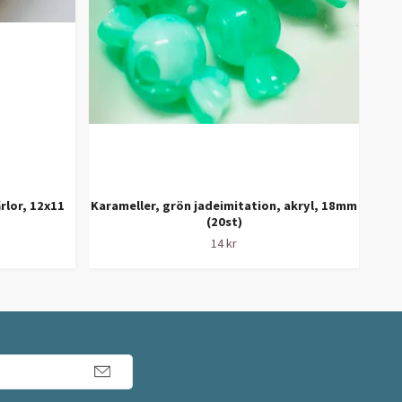
rlor, 12x11
Karameller, grön jadeimitation, akryl, 18mm
(20st)
Vi
14 kr