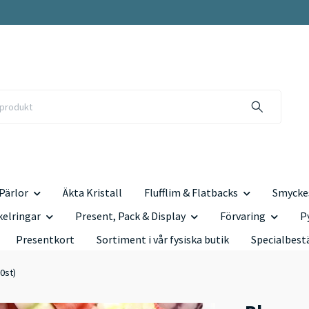
Pärlor
Äkta Kristall
Flufflim & Flatbacks
Smyckes
kelringar
Present, Pack & Display
Förvaring
P
Presentkort
Sortiment i vår fysiska butik
Specialbest
0st)