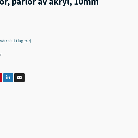
r, pärlor av akryl, 10mm
rr slut i lager. :(
8