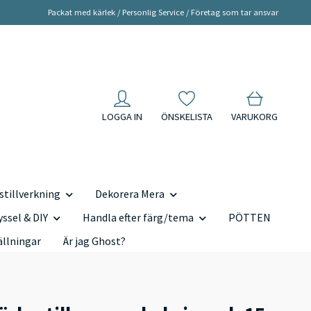
Packat med kärlek / Personlig Service / Företag som tar ansvar
LOGGA IN
ÖNSKELISTA
VARUKORG
tillverkning
Dekorera Mera
yssel & DIY
Handla efter färg/tema
PÖTTEN
ällningar
Är jag Ghost?