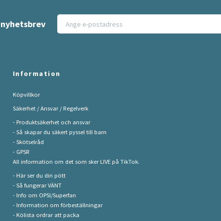
t nyhetsbrev
Information
Köpvillkor
Säkerhet / Ansvar / Regelverk
- Produktsäkerhet och ansvar
- Så skapar du säkert pyssel till barn
- Skötselråd
- GPSR
All information om det som sker LIVE på TikTok.
- Här ser du din pött
- Så fungerar VÄNT
- Info om OPSI/Superfan
- Information om förbeställningar
- Kölista ordrar att packa