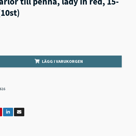
ärlor till penna, lady in red, 15-
10st)
LÄGG I VARUKORGEN
616