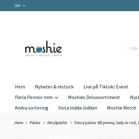
SEK
Hem
Nyheter & restock
Live på Tiktok/ Event
Pärla Pennor mm
Moshies Deluxsortiment
Nyc
Andra sortering
Sista lödda löddan
Moshie Merch
Hem
Pärlor
Akrylpärlor
Stora pärlor till penna, lady in red