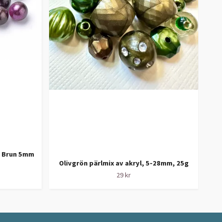
a Brun 5mm
Olivgrön pärlmix av akryl, 5-28mm, 25g
Bo
29 kr