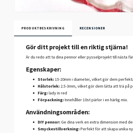
PRODUKTBESKRIVNING
RECENSIONER
Gör ditt projekt till en riktig stjärna!
Är du redo att ta dina pennor eller pysselprojekt till nästa 
Egenskaper:
Storlek:
15-20mm i diameter, vilket gör dem perfekta 
Hålstorlek:
2.5-3mm, vilket gör dem lätta att trä på 
Färg:
lady in red
Förpackning:
Innehåller 10st pärlor i en härlig mix.
Användningsområden:
DIY pennor:
Ge dina verk en extra dimension med des
Smyckestillverkning:
Perfekt för att skapa unika n