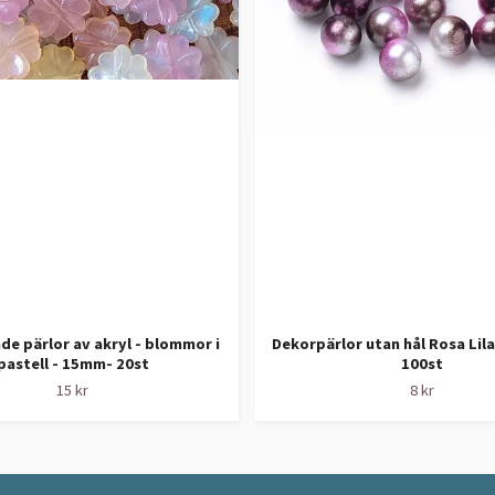
de pärlor av akryl - blommor i
Dekorpärlor utan hål Rosa Lil
pastell - 15mm- 20st
100st
15 kr
8 kr