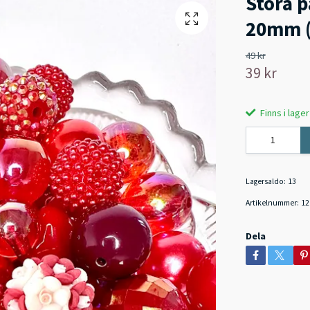
Stora p
20mm (
49 kr
39 kr
Finns i lager
Lagersaldo:
13
Artikelnummer:
12
Dela