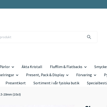
Pärlor
Äkta Kristall
Flufflim & Flatbacks
Smyckes
kelringar
Present, Pack & Display
Förvaring
P
Presentkort
Sortiment i vår fysiska butik
Specialbest
, 15-20mm (10st)