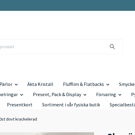
Pärlor
Äkta Kristall
Flufflim & Flatbacks
Smyckes
kelringar
Present, Pack & Display
Förvaring
P
Presentkort
Sortiment i vår fysiska butik
Specialbest
0st dovt krackelerad