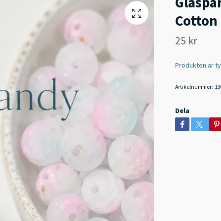
Glaspä
Cotton
25 kr
Produkten är tyvä
Artikelnummer:
13
Dela