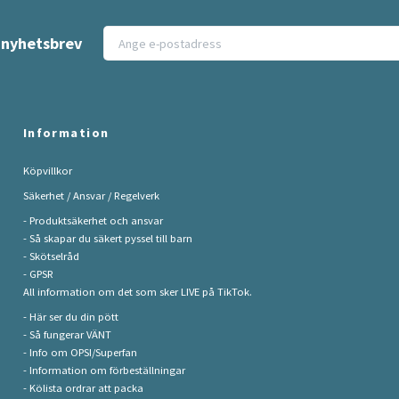
t nyhetsbrev
Information
Köpvillkor
Säkerhet / Ansvar / Regelverk
- Produktsäkerhet och ansvar
- Så skapar du säkert pyssel till barn
- Skötselråd
- GPSR
All information om det som sker LIVE på TikTok.
- Här ser du din pött
- Så fungerar VÄNT
- Info om OPSI/Superfan
- Information om förbeställningar
- Kölista ordrar att packa