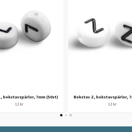
, bokstavspärlor, 7mm (50st)
Bokstav Z, bokstavspärlor, 
12 kr
12 kr