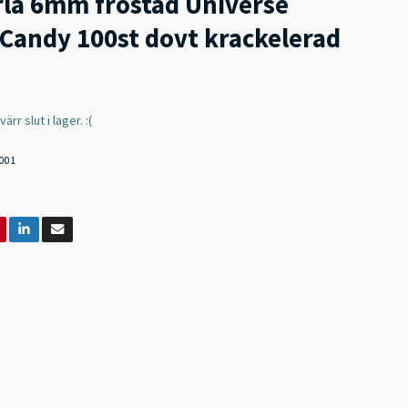
rla 6mm frostad Universe
 Candy 100st dovt krackelerad
rr slut i lager. :(
001