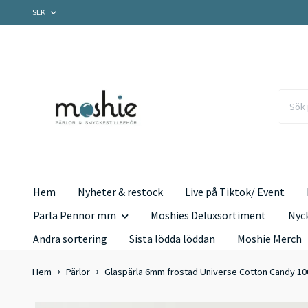
SEK
Hem
Nyheter & restock
Live på Tiktok/ Event
Pärla Pennor mm
Moshies Deluxsortiment
Nyc
Andra sortering
Sista lödda löddan
Moshie Merch
Hem
Pärlor
Glaspärla 6mm frostad Universe Cotton Candy 10