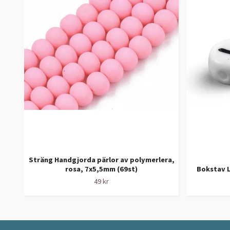
Sträng Handgjorda pärlor av polymerlera,
rosa, 7x5,5mm (69st)
Bokstav L
49 kr