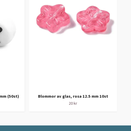
7mm (50st)
Blommor av glas, rosa 12.5 mm 10st
Slip
20 kr