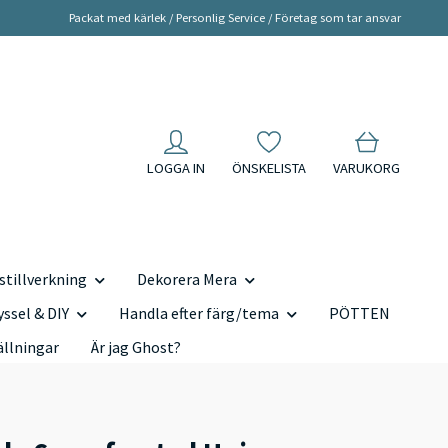
Packat med kärlek / Personlig Service / Företag som tar ansvar
LOGGA IN
ÖNSKELISTA
VARUKORG
tillverkning
Dekorera Mera
yssel & DIY
Handla efter färg/tema
PÖTTEN
ällningar
Är jag Ghost?