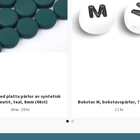
d platta pärlor av syntetisk
matit, teal, 8mm (48st)
Bokstav M, bokstavspärlor, 
29 kr
12 kr
39 kr