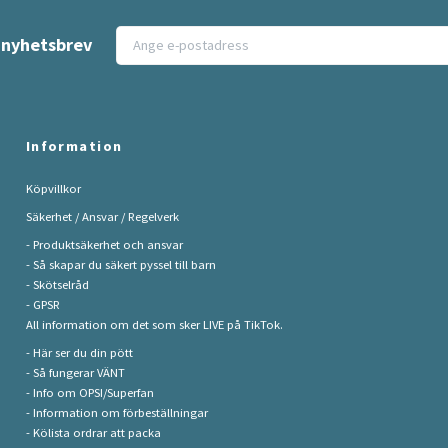
t nyhetsbrev
Information
Köpvillkor
Säkerhet / Ansvar / Regelverk
- Produktsäkerhet och ansvar
- Så skapar du säkert pyssel till barn
- Skötselråd
- GPSR
All information om det som sker LIVE på TikTok.
- Här ser du din pött
- Så fungerar VÄNT
- Info om OPSI/Superfan
- Information om förbeställningar
- Kölista ordrar att packa