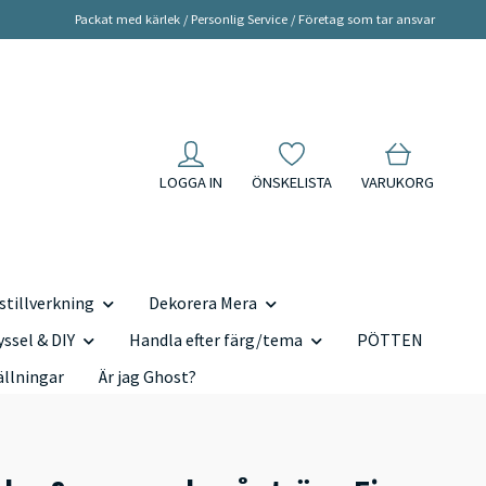
Packat med kärlek / Personlig Service / Företag som tar ansvar
LOGGA IN
ÖNSKELISTA
VARUKORG
tillverkning
Dekorera Mera
yssel & DIY
Handla efter färg/tema
PÖTTEN
ällningar
Är jag Ghost?