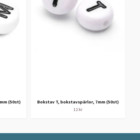
L
7mm (50st)
Bokstav T, bokstavspärlor, 7mm (50st)
12 kr