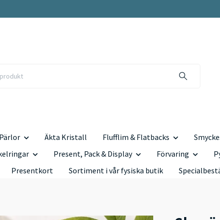
Pärlor
Äkta Kristall
Flufflim & Flatbacks
Smyckes
kelringar
Present, Pack & Display
Förvaring
P
Presentkort
Sortiment i vår fysiska butik
Specialbest