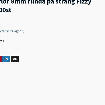
rlor 8mm runda på sträng Fizzy
00st
rr slut i lager. :(
651