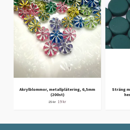
Akrylblommor, metallplätering, 6,5mm
Sträng me
(200st)
he
19 kr
25 kr