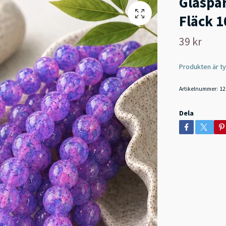
Glaspä
Fläck 1
39 kr
Produkten är tyvä
Artikelnummer:
12
Dela