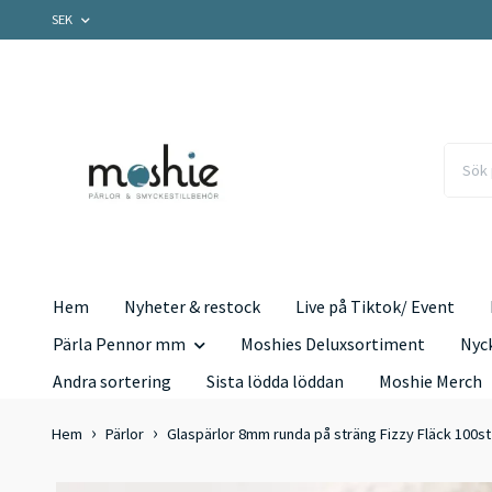
SEK
Hem
Nyheter & restock
Live på Tiktok/ Event
Pärla Pennor mm
Moshies Deluxsortiment
Nyc
Andra sortering
Sista lödda löddan
Moshie Merch
Hem
Pärlor
Glaspärlor 8mm runda på sträng Fizzy Fläck 100st