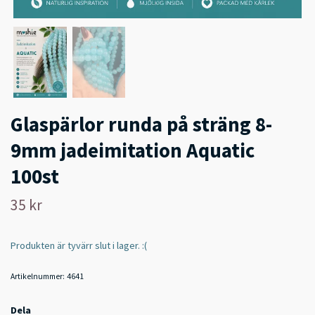
Glaspärlor runda på sträng 8-
9mm jadeimitation Aquatic
100st
35 kr
Produkten är tyvärr slut i lager. :(
Artikelnummer:
4641
Dela