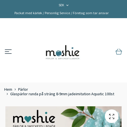
SEK
Packat med kärlek / Personlig Service / Företag som tar ansvar
Hem
Pärlor
Glaspärlor runda på sträng 8-9mm jadeimitation Aquatic 100st