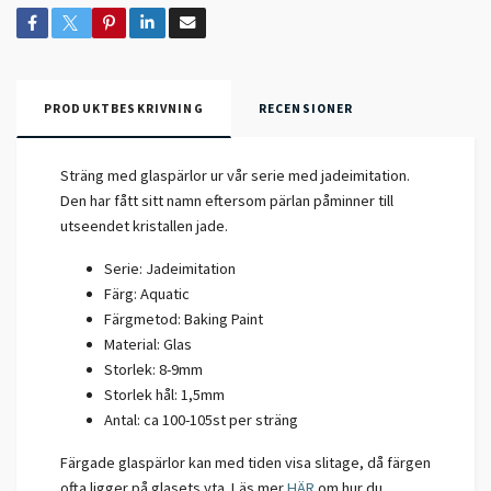
PRODUKTBESKRIVNING
RECENSIONER
Sträng med glaspärlor ur vår serie med jadeimitation.
Den har fått sitt namn eftersom pärlan påminner till
utseendet kristallen jade.
Serie: Jadeimitation
Färg: Aquatic
Färgmetod: Baking Paint
Material: Glas
Storlek: 8-9mm
Storlek hål: 1,5mm
Antal: ca 100-105st per sträng
Färgade glaspärlor kan med tiden visa slitage, då färgen
ofta ligger på glasets yta. Läs mer
HÄR
om hur du