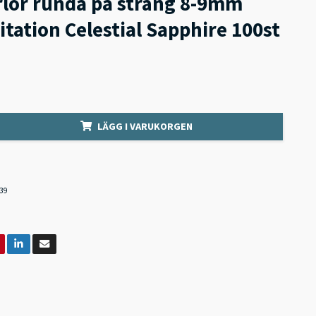
rlor runda på sträng 8-9mm
tation Celestial Sapphire 100st
LÄGG I VARUKORGEN
39