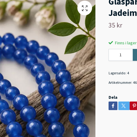
Glaspä
Jadeimi
35 kr
Finns i lager
Lagersaldo:
4
Artikelnummer:
46
Dela