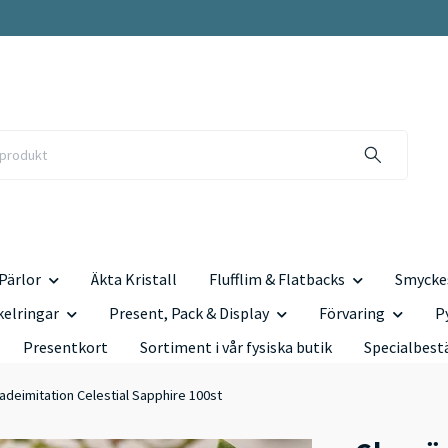
Pärlor
Äkta Kristall
Flufflim & Flatbacks
Smyckes
kelringar
Present, Pack & Display
Förvaring
P
Presentkort
Sortiment i vår fysiska butik
Specialbest
adeimitation Celestial Sapphire 100st