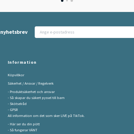
t nyhetsbrev
Information
Köpvillkor
Säkerhet / Ansvar / Regelverk
- Produktsäkerhet och ansvar
- Så skapar du säkert pyssel till barn
- Skötselråd
- GPSR
All information om det som sker LIVE på TikTok.
- Här ser du din pött
- Så fungerar VÄNT