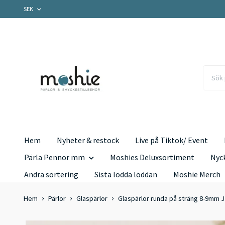
SEK
Hem
Nyheter & restock
Live på Tiktok/ Event
Pärla Pennor mm
Moshies Deluxsortiment
Nyc
Andra sortering
Sista lödda löddan
Moshie Merch
Hem
Pärlor
Glaspärlor
Glaspärlor runda på sträng 8-9mm J