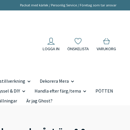
Packat med kärlek / Personlig Service / Företag som tar ansvar
LOGGA IN
ÖNSKELISTA
VARUKORG
tillverkning
Dekorera Mera
yssel & DIY
Handla efter färg/tema
PÖTTEN
ällningar
Är jag Ghost?