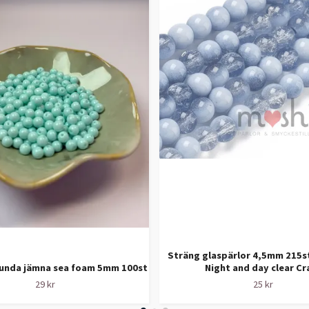
Sträng glaspärlor 4,5mm 215st
runda jämna sea foam 5mm 100st
Night and day clear Cr
29 kr
25 kr