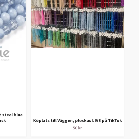
 steel blue
Se
ack
Köplats till Väggen, plockas LIVE på TikTok
50 kr