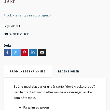
39 kr
Produkten är tyvärr slut i lager. :(
Lagersaldo:
1
Artikelnummer:
4644
Dela
PRODUKTBESKRIVNING
RECENSIONER
Sträng med glaspärlor ur vår serie "dovt krackelerade".
Den har fått sitt namn eftersom krackeleringen är dov
som söta moln.
Färg: Im so green