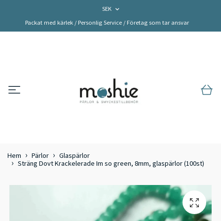
SEK
Packat med kärlek / Personlig Service / Företag som tar ansvar
Hem
Pärlor
Glaspärlor
Sträng Dovt Krackelerade Im so green, 8mm, glaspärlor (100st)