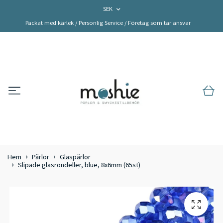
SEK
Packat med kärlek / Personlig Service / Företag som tar ansvar
Hem
Pärlor
Glaspärlor
Slipade glasrondeller, blue, 8x6mm (65st)