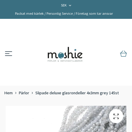
SEK
Packat med kärlek / Personlig Service / Företag som tar ansvar
Hem
Pärlor
Slipade deluxe glasrondeller 4x3mm grey 145st