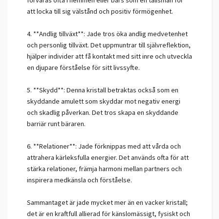
förvaras ofta i hemmen eller bärs som en talisman för
att locka till sig välstånd och positiv förmögenhet.
4. **Andlig tillväxt**: Jade tros öka andlig medvetenhet
och personlig tillväxt. Det uppmuntrar till självreflektion,
hjälper individer att få kontakt med sitt inre och utveckla
en djupare förståelse för sitt livssyfte.
5. **Skydd**: Denna kristall betraktas också som en
skyddande amulett som skyddar mot negativ energi
och skadlig påverkan. Det tros skapa en skyddande
barriär runt bäraren.
6. **Relationer**: Jade förknippas med att vårda och
attrahera kärleksfulla energier. Det används ofta för att
stärka relationer, främja harmoni mellan partners och
inspirera medkänsla och förståelse.
Sammantaget är jade mycket mer än en vacker kristall;
det är en kraftfull allierad för känslomässigt, fysiskt och