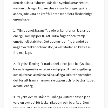
den kinesiska kulturen, där den symboliserar renhet,
visdom och lugn. Utöver dess visuella dragningskraft
anses jade vara en kraftfull sten med flera fördelaktiga
egenskaper:
1. **Emotionell balans**: Jade är känt för sin lugnande
energi, som hjälper till att lindra ångest och främja
emotionell stabilitet. Det uppmuntrar frigörandet av
negativa tankar och känslor, vilket stöder en känsla av
frid och lugn.
2. **Fysisk läkning**: Traditionellt tros jade ha fysiska
läkande egenskaper som kan hjälpa till med avgiftning
och njurarnas allmänna hälsa. Många kulturer använder
det för att främja harmoni i kroppen och förbättra flödet
av vital energi.
3. **Lycka och välstånd**: I många kulturer anses jade
vara en symbol för lycka, rikedom och överflöd. Den