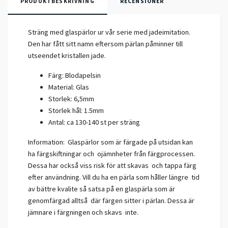
PRODUKTBESKRIVNING
RECENSIONER
Sträng med glaspärlor ur vår serie med jadeimitation.
Den har fått sitt namn eftersom pärlan påminner till
utseendet kristallen jade.
Färg: Blodapelsin
Material: Glas
Storlek: 6,5mm
Storlek hål: 1.5mm
Antal: ca 130-140 st per sträng
Information: Glaspärlor som är färgade på utsidan kan
ha färgskiftningar och ojämnheter från färgprocessen.
Dessa har också viss risk för att skavas och tappa färg
efter användning. Vill du ha en pärla som håller längre tid
av bättre kvalite så satsa på en glaspärla som är
genomfärgad alltså där färgen sitter i pärlan. Dessa är
jämnare i färgningen och skavs inte.