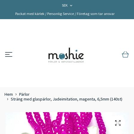
SEK
Packat med kärlek / Personlig Service / Företag som tar ansvar
Hem
Pärlor
Sträng med glaspärlor, Jadeimitation, magenta, 6,5mm (140st)