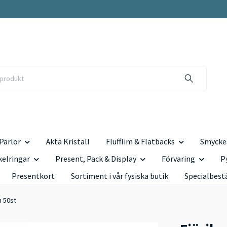
Pärlor
Äkta Kristall
Flufflim & Flatbacks
Smyckes
kelringar
Present, Pack & Display
Förvaring
P
Presentkort
Sortiment i vår fysiska butik
Specialbest
m 50st