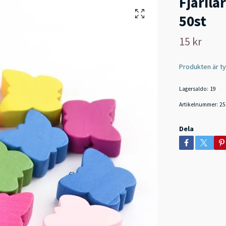
Fjärila
50st
15 kr
Produkten är tyvä
Lagersaldo:
19
Artikelnummer:
25
Dela