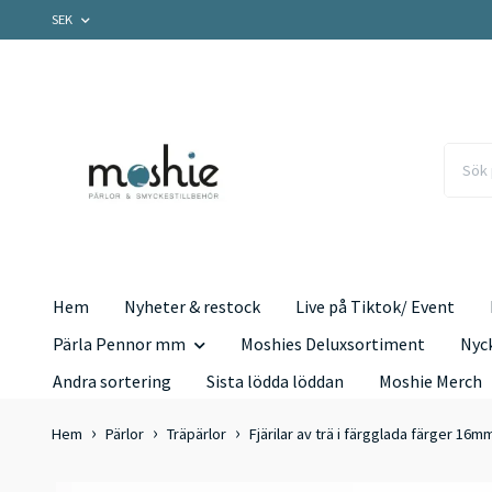
SEK
Hem
Nyheter & restock
Live på Tiktok/ Event
Pärla Pennor mm
Moshies Deluxsortiment
Nyc
Andra sortering
Sista lödda löddan
Moshie Merch
Hem
Pärlor
Träpärlor
Fjärilar av trä i färgglada färger 16m