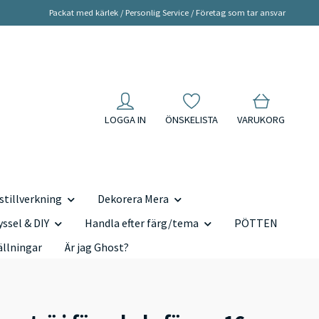
Packat med kärlek / Personlig Service / Företag som tar ansvar
LOGGA IN
ÖNSKELISTA
VARUKORG
tillverkning
Dekorera Mera
yssel & DIY
Handla efter färg/tema
PÖTTEN
ällningar
Är jag Ghost?