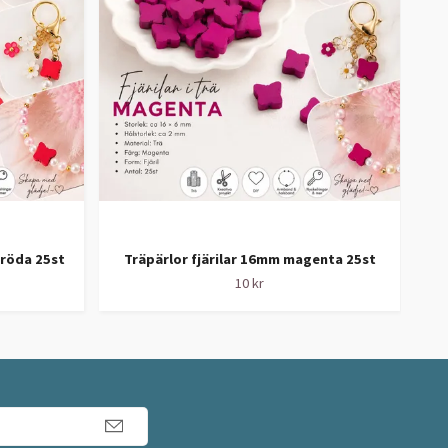
nröda 25st
Träpärlor fjärilar 16mm magenta 25st
10 kr