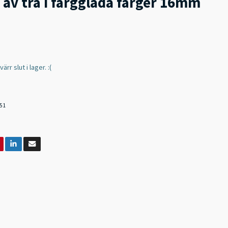
r av trä i färgglada färger 16mm
rr slut i lager. :(
51