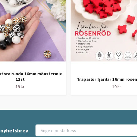
 stora runda 16mm mönstermix
12st
Träpärlor fjärilar 16mm rose
19 kr
10 kr
t nyhetsbrev