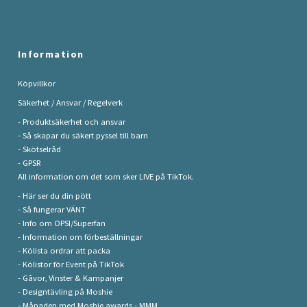
Information
Köpvillkor
Säkerhet / Ansvar / Regelverk
- Produktsäkerhet och ansvar
- Så skapar du säkert pyssel till barn
- Skötselråd
- GPSR
All information om det som sker LIVE på TikTok.
- Här ser du din pött
- Så fungerar VÄNT
- Info om OPSI/Superfan
- Information om förbeställningar
- Kölista ordrar att packa
- Kölistor för Event på TikTok
- Gåvor, Vinster & Kampanjer
- Designtävling på Moshie
- Månaden med Moshie awards - MMM