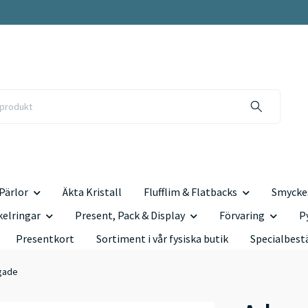
Pärlor
Äkta Kristall
Flufflim & Flatbacks
Smyckes
kelringar
Present, Pack & Display
Förvaring
P
Presentkort
Sortiment i vår fysiska butik
Specialbest
gade