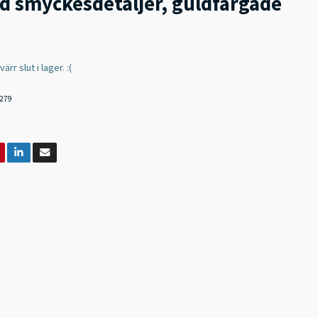
d smyckesdetaljer, guldfärgade
rr slut i lager. :(
279