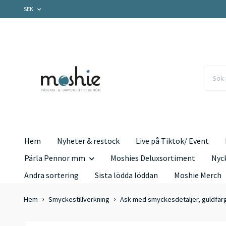
SEK
Hem
Nyheter & restock
Live på Tiktok/ Event
Pärla Pennor mm
Moshies Deluxsortiment
Nyc
Andra sortering
Sista lödda löddan
Moshie Merch
Hem
Smyckestillverkning
Ask med smyckesdetaljer, guldfär