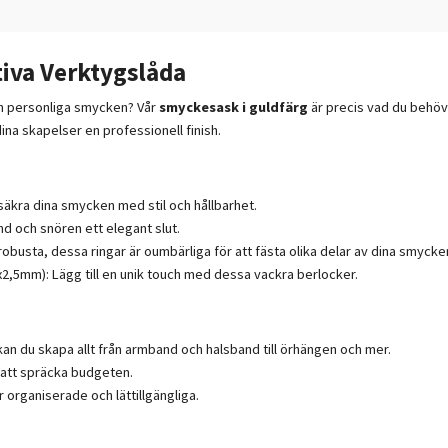
iva Verktygslåda
ch personliga smycken? Vår
smyckesask i guldfärg
är precis vad du behöve
na skapelser en professionell finish.
 säkra dina smycken med stil och hållbarhet.
nd och snören ett elegant slut.
busta, dessa ringar är oumbärliga för att fästa olika delar av dina smycke
x2,5mm): Lägg till en unik touch med dessa vackra berlocker.
an du skapa allt från armband och halsband till örhängen och mer.
n att spräcka budgeten.
r organiserade och lättillgängliga.