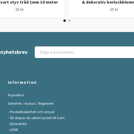
svart styv tråd 1mm 10 meter
& dekorativ berlockblomm
25 kr
25 kr
t nyhetsbrev
Information
Köpvillkor
Säkerhet / Ansvar / Regelverk
- Produktsäkerhet och ansvar
- Så skapar du säkert pyssel till barn
- Skötselråd
- GPSR