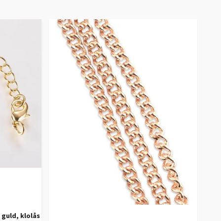
guld, klolås
Gu