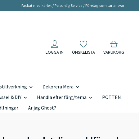
Packat med kärlek / Personlig Service / Företag som tar ansvar
LOGGA IN
ÖNSKELISTA
VARUKORG
tillverkning
Dekorera Mera
yssel & DIY
Handla efter färg/tema
PÖTTEN
ällningar
Är jag Ghost?