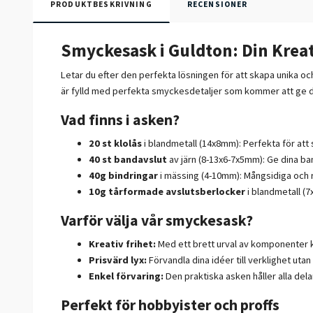
PRODUKTBESKRIVNING
RECENSIONER
Smyckesask i Guldton: Din Kreat
Letar du efter den perfekta lösningen för att skapa unika o
är fylld med perfekta smyckesdetaljer som kommer att ge di
Vad finns i asken?
20 st klolås
i blandmetall (14x8mm): Perfekta för att
40 st bandavslut
av järn (8-13x6-7x5mm): Ge dina ba
40g bindringar
i mässing (4-10mm): Mångsidiga och ro
10g tårformade avslutsberlocker
i blandmetall (7
Varför välja vår smyckesask?
Kreativ frihet:
Med ett brett urval av komponenter k
Prisvärd lyx:
Förvandla dina idéer till verklighet uta
Enkel förvaring:
Den praktiska asken håller alla dela
Perfekt för hobbyister och proffs