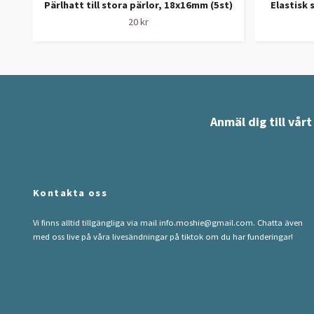
Pärlhatt till stora pärlor, 18x16mm (5st)
Elastisk 
20 kr
Anmäl dig till vår
Kontakta oss
Vi finns alltid tillgängliga via mail
info.moshie@gmail.com
. Chatta även
med oss live på våra livesändningar på tiktok om du har funderingar!