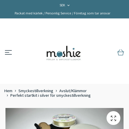
SEK
Packat med kärlek / Personlig Service / Företag som tar ansvar
Hem
Smyckestillverkning
Avslut/Klämmor
Perfekt startkit i silver för smyckestillverkning