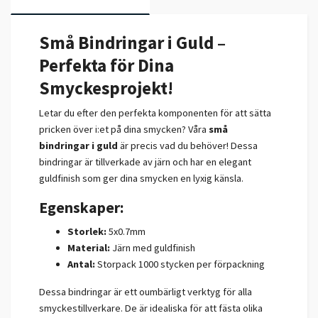
Små Bindringar i Guld –
Perfekta för Dina
Smyckesprojekt!
Letar du efter den perfekta komponenten för att sätta
pricken över i:et på dina smycken? Våra
små
bindringar i guld
är precis vad du behöver! Dessa
bindringar är tillverkade av järn och har en elegant
guldfinish som ger dina smycken en lyxig känsla.
Egenskaper:
Storlek:
5x0.7mm
Material:
Järn med guldfinish
Antal:
Storpack 1000 stycken per förpackning
Dessa bindringar är ett oumbärligt verktyg för alla
smyckestillverkare. De är idealiska för att fästa olika