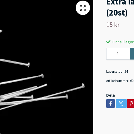
Extra l
(20st)
15 kr
Finns i lager
Lagersaldo:
54
Artikelnummer:
60
Dela