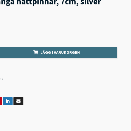
ånga hattpinnar, 7cm, silver
LÄGG I VARUKORGEN
32