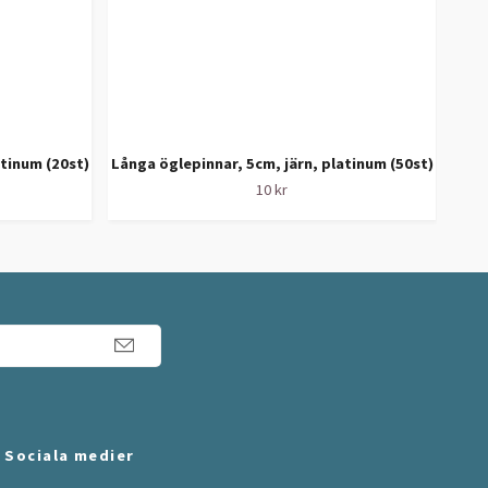
atinum (20st)
Långa öglepinnar, 5cm, järn, platinum (50st)
Ex
10 kr
Sociala medier