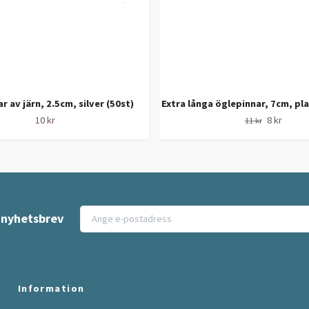
r av järn, 2.5cm, silver (50st)
Extra långa öglepinnar, 7cm, pl
10 kr
8 kr
11 kr
t nyhetsbrev
Information