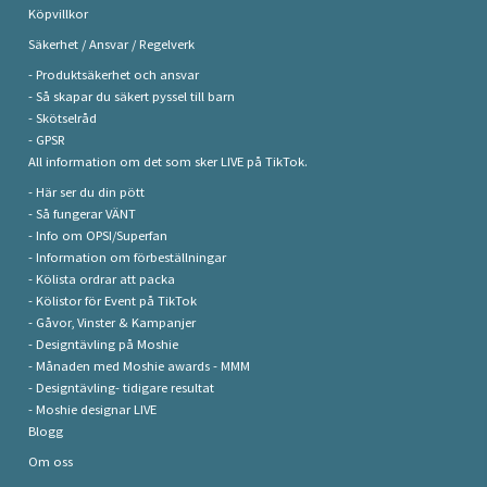
Köpvillkor
Säkerhet / Ansvar / Regelverk
- Produktsäkerhet och ansvar
- Så skapar du säkert pyssel till barn
- Skötselråd
- GPSR
All information om det som sker LIVE på TikTok.
- Här ser du din pött
- Så fungerar VÄNT
- Info om OPSI/Superfan
- Information om förbeställningar
- Kölista ordrar att packa
- Kölistor för Event på TikTok
- Gåvor, Vinster & Kampanjer
- Designtävling på Moshie
- Månaden med Moshie awards - MMM
- Designtävling- tidigare resultat
- Moshie designar LIVE
Blogg
Om oss