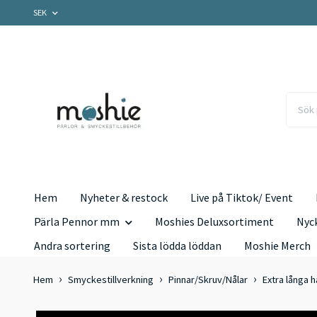
SEK
Hem
Nyheter & restock
Live på Tiktok/ Event
Pärla Pennor mm
Moshies Deluxsortiment
Nyc
Andra sortering
Sista lödda löddan
Moshie Merch
Hem
Smyckestillverkning
Pinnar/Skruv/Nålar
Extra långa h