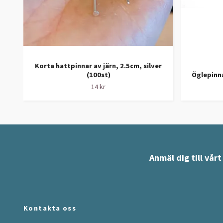
Korta hattpinnar av järn, 2.5cm, silver
(100st)
Öglepinna
14 kr
Anmäl dig till vår
Kontakta oss