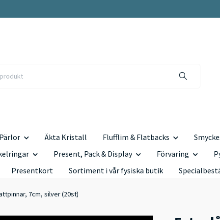
Pärlor
Äkta Kristall
Flufflim & Flatbacks
Smyckes
kelringar
Present, Pack & Display
Förvaring
P
Presentkort
Sortiment i vår fysiska butik
Specialbest
attpinnar, 7cm, silver (20st)