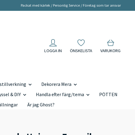
Packat med kärlek / Personlig Service / Företag som tar ansvar
LOGGA IN
ÖNSKELISTA
VARUKORG
tillverkning
Dekorera Mera
yssel & DIY
Handla efter färg/tema
PÖTTEN
ällningar
Är jag Ghost?