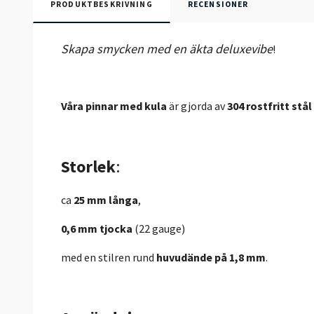
PRODUKTBESKRIVNING
RECENSIONER
Skapa smycken med en äkta deluxevibe
!
Våra pinnar med kula
är gjorda av
304 rostfritt stål
Storlek
:
ca
25 mm långa
,
0,6 mm tjocka
(22 gauge)
med en stilren rund
huvudände på 1,8 mm
.