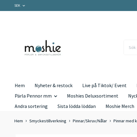
SEK
Hem
Nyheter & restock
Live på Tiktok/ Event
Pärla Pennor mm
Moshies Deluxsortiment
Nyc
Andra sortering
Sista lödda löddan
Moshie Merch
Hem
Smyckestillverkning
Pinnar/Skruv/Nålar
Pinnar med ku