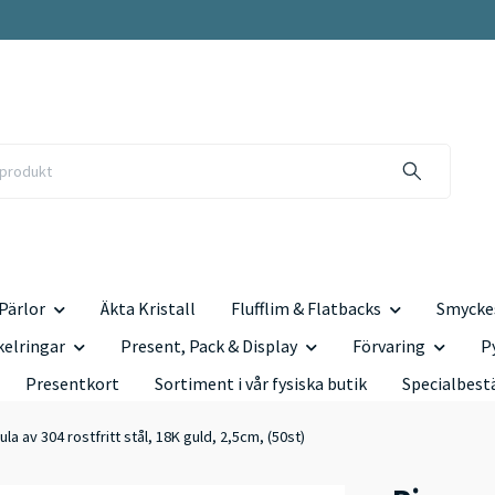
Pärlor
Äkta Kristall
Flufflim & Flatbacks
Smyckes
kelringar
Present, Pack & Display
Förvaring
P
Presentkort
Sortiment i vår fysiska butik
Specialbest
la av 304 rostfritt stål, 18K guld, 2,5cm, (50st)