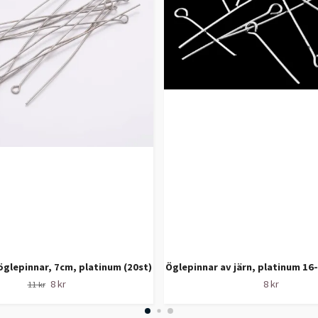
öglepinnar, 7cm, platinum (20st)
Öglepinnar av järn, platinum 16
8 kr
8 kr
11 kr