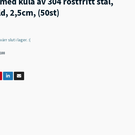
med kula av 304 rostfritt stål,
d, 2,5cm, (50st)
rr slut i lager. :(
188