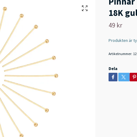
Pinnar 
18K gul
49 kr
Produkten är tyvä
Artikelnummer:
12
Dela