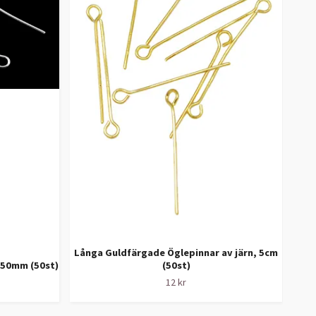
Långa Guldfärgade Öglepinnar av järn, 5cm
-50mm (50st)
(50st)
Lång
12 kr