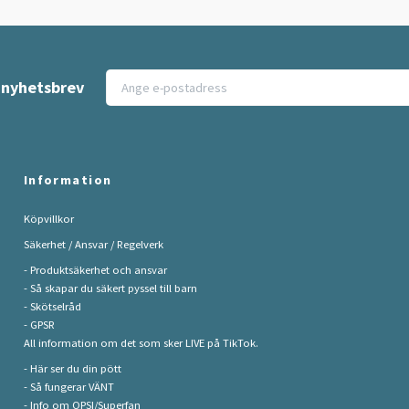
t nyhetsbrev
Information
Köpvillkor
Säkerhet / Ansvar / Regelverk
- Produktsäkerhet och ansvar
- Så skapar du säkert pyssel till barn
- Skötselråd
- GPSR
All information om det som sker LIVE på TikTok.
- Här ser du din pött
- Så fungerar VÄNT
- Info om OPSI/Superfan