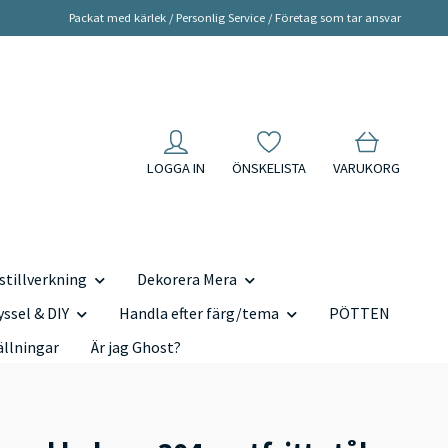
Packat med kärlek / Personlig Service / Företag som tar ansvar
LOGGA IN
ÖNSKELISTA
VARUKORG
tillverkning
Dekorera Mera
yssel & DIY
Handla efter färg/tema
PÖTTEN
ällningar
Är jag Ghost?