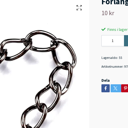
Förläng
10 kr
Finns i lager
Lagersaldo:
55
Artikelnummer:
97
Dela