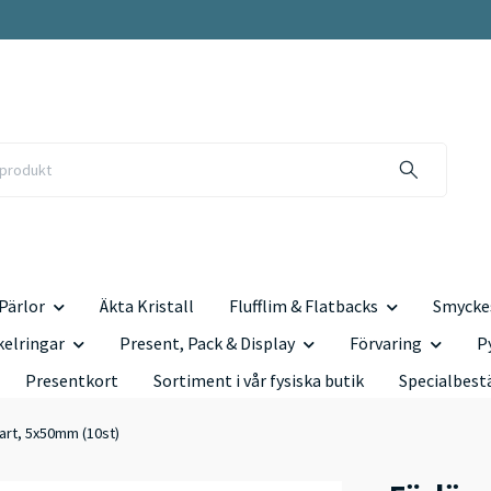
Pärlor
Äkta Kristall
Flufflim & Flatbacks
Smyckes
kelringar
Present, Pack & Display
Förvaring
P
Presentkort
Sortiment i vår fysiska butik
Specialbest
art, 5x50mm (10st)