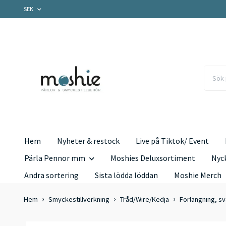
SEK
Hem
Nyheter & restock
Live på Tiktok/ Event
Pärla Pennor mm
Moshies Deluxsortiment
Nyc
Andra sortering
Sista lödda löddan
Moshie Merch
Hem
Smyckestillverkning
Tråd/Wire/Kedja
Förlängning, sv