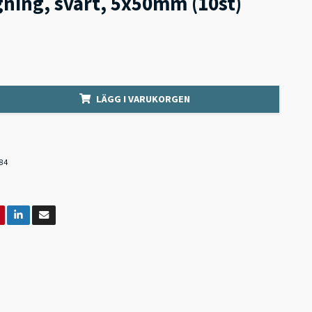
ning, svart, 5x50mm (10st)
LÄGG I VARUKORGEN
84