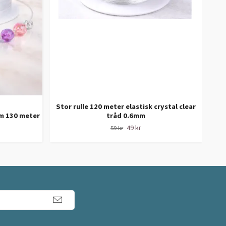
Stor rulle 120 meter elastisk crystal clear
m 130 meter
tråd 0.6mm
Rul
49 kr
59 kr