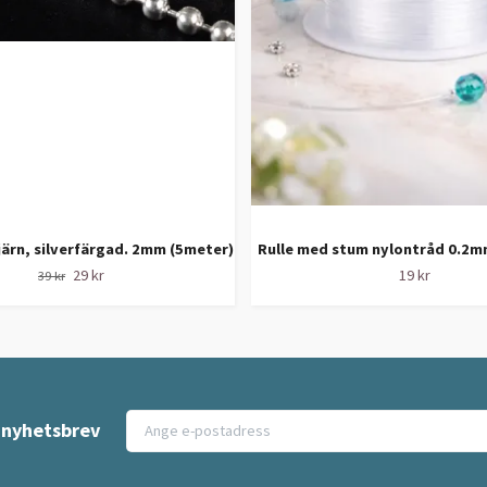
järn, silverfärgad. 2mm (5meter)
Rulle med stum nylontråd 0.2m
29 kr
19 kr
39 kr
t nyhetsbrev