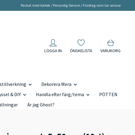
Packat med kärlek / Personlig Service / Företag som tar ansvar
LOGGA IN
ÖNSKELISTA
VARUKORG
tillverkning
Dekorera Mera
yssel & DIY
Handla efter färg/tema
PÖTTEN
ällningar
Är jag Ghost?