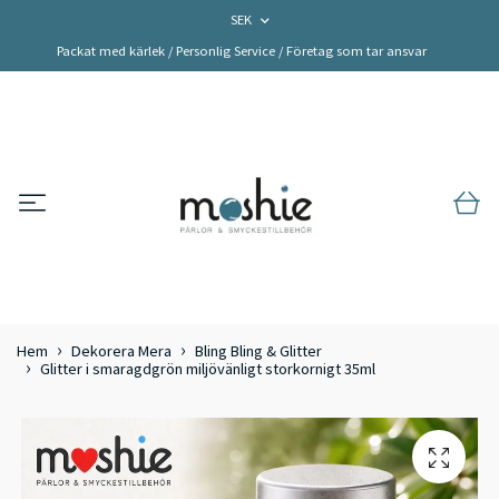
SEK
Packat med kärlek / Personlig Service / Företag som tar ansvar
Hem
Dekorera Mera
Bling Bling & Glitter
Glitter i smaragdgrön miljövänligt storkornigt 35ml