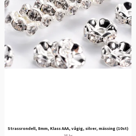
Strassrondell, 8mm, Klass AAA, vågig, silver, mässing (10st)
35 kr