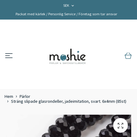
SEK
Packat med kärlek / Personlig Service / Företag som tar ansvar
Hem
Pärlor
Sträng slipade glasrondeller, jadeimitation, svart. 6x4mm (85st)