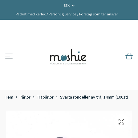
SEK
Packat med kärlek / Personlig Service / Företag som tar ansvar
Hem
Pärlor
Träpärlor
Svarta rondeller av trä, 14mm (100st)