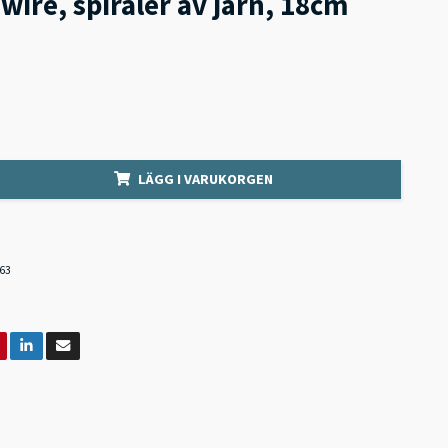
wire, spiraler av järn, 18cm
LÄGG I VARUKORGEN
63