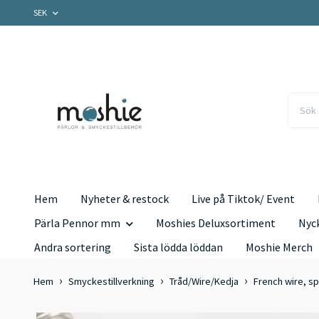
SEK
Hem
Nyheter & restock
Live på Tiktok/ Event
Pärla Pennor mm
Moshies Deluxsortiment
Nyc
Andra sortering
Sista lödda löddan
Moshie Merch
Hem
Smyckestillverkning
Tråd/Wire/Kedja
French wire, spi