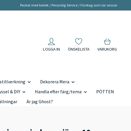
Packat med kärlek / Personlig Service / Företag som tar ansvar
LOGGA IN
ÖNSKELISTA
VARUKORG
tillverkning
Dekorera Mera
yssel & DIY
Handla efter färg/tema
PÖTTEN
ällningar
Är jag Ghost?