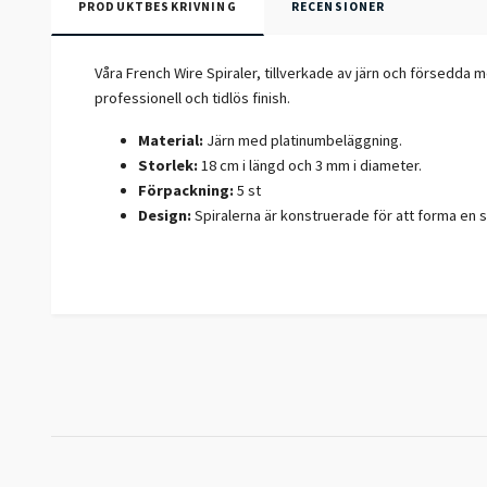
PRODUKTBESKRIVNING
RECENSIONER
Våra French Wire Spiraler, tillverkade av järn och försedda
professionell och tidlös finish.
Material:
Järn med platinumbeläggning.
Storlek:
18 cm i längd och 3 mm i diameter.
Förpackning:
5 st
Design:
Spiralerna är konstruerade för att forma en sl