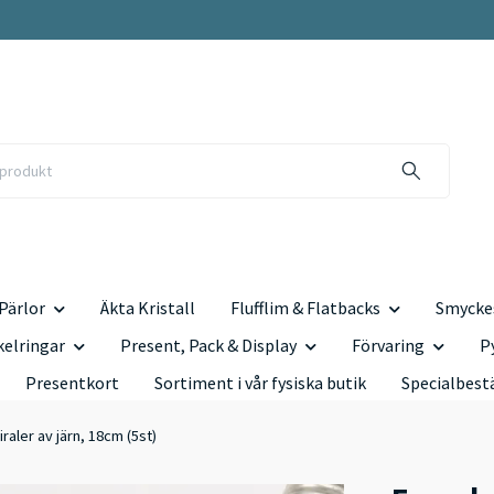
Pärlor
Äkta Kristall
Flufflim & Flatbacks
Smyckes
kelringar
Present, Pack & Display
Förvaring
P
Presentkort
Sortiment i vår fysiska butik
Specialbest
raler av järn, 18cm (5st)