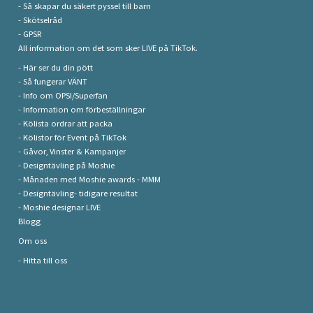
- Så skapar du säkert pyssel till barn
- Skötselråd
- GPSR
All information om det som sker LIVE på TikTok.
- Här ser du din pött
- Så fungerar VÄNT
- Info om OPSI/Superfan
- Information om förbeställningar
- Kölista ordrar att packa
- Kölistor för Event på TikTok
- Gåvor, Vinster & Kampanjer
- Designtävling på Moshie
- Månaden med Moshie awards - MMM
- Designtävling- tidigare resultat
- Moshie designar LIVE
Blogg
Om oss
- Hitta till oss