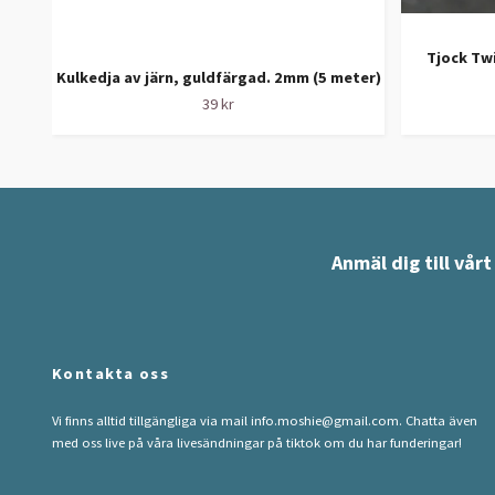
Tjock Twi
Kulkedja av järn, guldfärgad. 2mm (5 meter)
39 kr
Anmäl dig till vår
Kontakta oss
Vi finns alltid tillgängliga via mail
info.moshie@gmail.com
. Chatta även
med oss live på våra livesändningar på tiktok om du har funderingar!