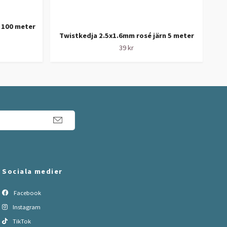
m 100 meter
Twistkedja 2.5x1.6mm rosé järn 5 meter
E
39 kr
Sociala medier
Facebook
Instagram
TikTok