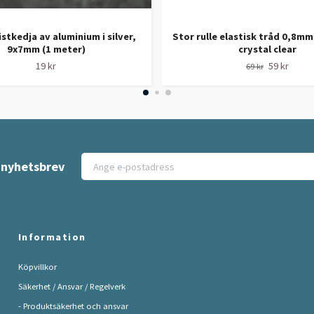
stkedja av aluminium i silver,
Stor rulle elastisk tråd 0,8m
9x7mm (1 meter)
crystal clear
19 kr
59 kr
69 kr
t nyhetsbrev
Information
Köpvillkor
Säkerhet / Ansvar / Regelverk
- Produktsäkerhet och ansvar