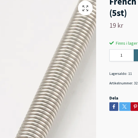
French 
(5st)
19 kr
Finns i lager
Lagersaldo:
11
Artikelnummer:
32
Dela